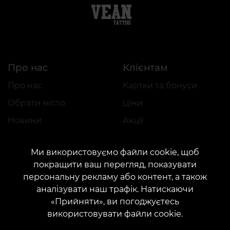
Про нас
Клієнтам
Про нас
Картки та бонуси
Обрати місто
Ціни
Новини
Акції
Благодійні проєкти
Подарунки та сертифікати
Ми використовуємо файли cookie, щоб
Вакансії
FAQ
покращити ваш перегляд, показувати
Партнерство
Догляд
персональну рекламу або контент, а також
аналізувати наш трафік. Натискаючи
«Прийняти», ви погоджуєтесь
використовувати файли cookie.
Ідеї для Тату
Майбутнім Майстрам