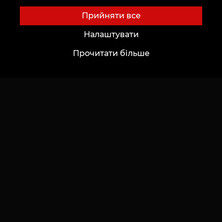
Академія
Шрифти для тату Онлайн
Прийняти все
Оренда місця
Генератор тату AI
Налаштувати
Працевлаштування
Авторські ескізи
Прочитати більше
Каталог ескізів
Блог
Сервіси
Voice of Culture: Ностальгія за 2000-ми
Оплата
Тату
Гарантія резервації
Перманентний макіяж
Залишити відгук
Пірсинг
Тату-світ Zinaida Vishenka
Каталог
Важливе
Каталог майстрів
Конфіденційність