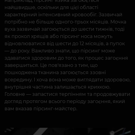
наприклад, пірсинг язика загоюється
найшвидше, оскільки для цієї області
характерний інтенсивний кровообіг. Зазвичай
потрібно не більше одного-трьох місяців. Мочка
вуха зазвичай загоюється до шести тижнів, тоді
як прокол хрящів або пірсинг носа можуть
відновлюватися від шести до 12 місяців, а пупок
— до року. Важливо знати, що пірсинг може
здаватися здоровим до того, як процес загоєння
завершиться. Це пов'язано з тим, що
пошкоджена тканина загоюється ззовні
всередину. І хоча вона може виглядати здоровою,
внутрішня частина залишається крихкою.
Головне — запастися терпінням та продовжувати
догляд протягом всього періоду загоєння, який
вам вказав пірсинг-майстер.