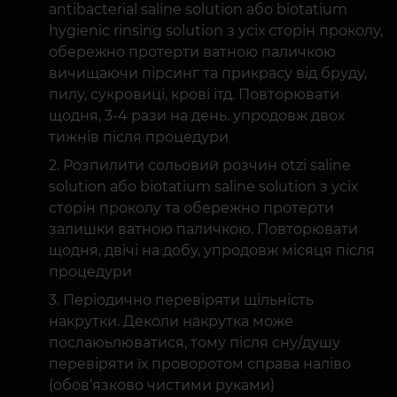
antibacterial saline solution або biotatium
hygienic rinsing solution з усіх сторін проколу,
обережно протерти ватною паличкою
вичищаючи пірсинг та прикрасу від бруду,
пилу, сукровиці, крові ітд. Повторювати
щодня, 3-4 рази на день. упродовж двох
тижнів після процедури
Розпилити сольовий розчин otzi saline
solution або biotatium saline solution з усіх
сторін проколу та обережно протерти
залишки ватною паличкою. Повторювати
щодня, двічі на добу, упродовж місяця після
процедури
Періодично перевіряти щільність
накрутки. Деколи накрутка може
послаюьлюватися, тому після сну/душу
перевіряти їх проворотом справа наліво
(обов‘язково чистими руками)