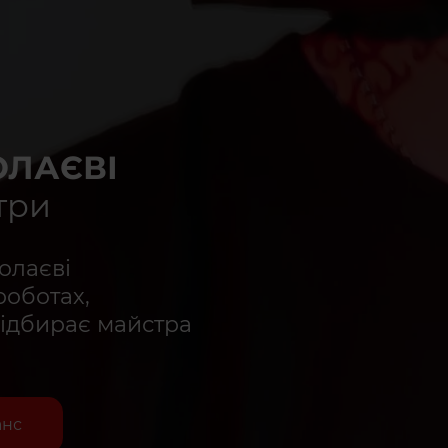
ОЛАЄВІ
три
олаєві
роботах,
підбирає майстра
анс