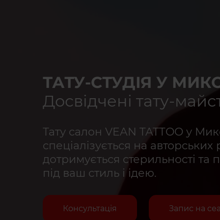
ТАТУ-СТУДІЯ У МИК
Досвідчені тату-майс
Тату салон VEAN TATTOO у Мик
спеціалізується на авторських 
дотримується стерильності та 
під ваш стиль і ідею.
Консультація
Запис на се