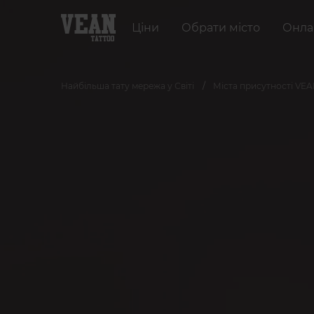
Ціни
Обрати місто
Онла
Найбільша тату мережа у Світі
Міста присутності VE