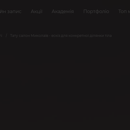
йн запис
Акції
Академія
Портфоліо
Топ 
AN
Тату салон Миколаїв - ескіз для конкретної ділянки тіла