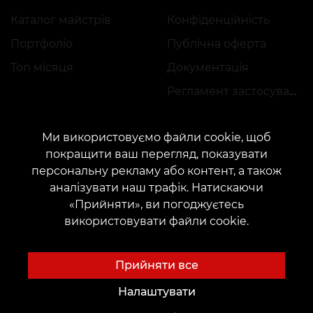
Каталог майстрів
Конфіденційність
Портфоліо
Публічна оферта
Топ місяця
Документація
Регламент застосування акцій
Ми використовуємо файли cookie, щоб
покращити ваш перегляд, показувати
персональну рекламу або контент, а також
аналізувати наш трафік. Натискаючи
КОНТАКТИ
«Прийняти», ви погоджуєтесь
Зв'яжіться з нами:
customers@vean-tattoo.com
використовувати файли cookie.
Співпраця:
marketing.veantattoo@gmail.com
Скарги та пропозиції:
complaints@vean-tattoo.com
Прийняти все
Запис і консультація по Україні безкоштовно::
+380952011108
Налаштувати