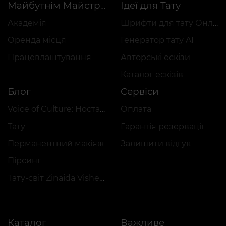
Ідеї для Тату
Майбутнім Майстрам
Академія
Шрифти для тату Онлайн
Оренда місця
Генератор тату AI
Працевлаштування
Авторські ескізи
Каталог ескізів
Блог
Сервіси
Voice of Culture: Ностальгія за 2000-ми
Оплата
Тату
Гарантія резервації
Перманентний макіяж
Залишити відгук
Пірсинг
Тату-світ Zinaida Vishenka
Каталог
Важливе