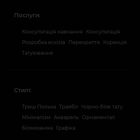
Послуги:
Консультація навчання
Консультація
Розробка ескізів
Перекриття
Корекція
Татуювання
Стилі:
Треш Полька
Трайбл
Чорно-біле тату
Мінімалізм
Акварель
Орнаментал
Біомеханіка
Графіка