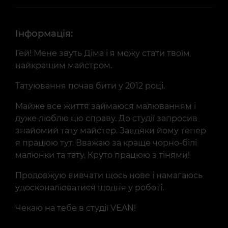
Інформація:
Гей! Мене звуть Діма і я можу стати твоїм
найкращим майстром.
Татуювання почав бити у 2012 році.
Майже все життя займаюся малюванням і
дуже люблю цю справу. До студії запросив
знайомий тату майстер. Завдяки йому тепер
я працюю тут. Вважаю за краще чорно-білі
малюнки та тату. Круто працюю з тінями!
Продовжую вивчати щось нове і намагаюсь
удосконалюватися щодня у роботі.
Чекаю на тебе в студії VEAN!