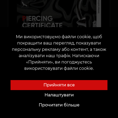
Ми використовуємо файли cookie, щоб
покращити ваш перегляд, показувати
персональну рекламу або контент, а також
аналізувати наш трафік. Натискаючи
У сертифікат входить вартість послуги
«Прийняти», ви погоджуєтесь
та прикраси
використовувати файли cookie.
Прикраса титанова із зовнішнім закрутом
Прийняти все
Налаштувати
Поширюється лише на послугу
Прочитати більше
пірсинг
Але не поширюється на мікродермал та інтим