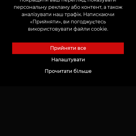
Каталог ескізів
персональну рекламу або контент, а також
Блог
Сервіси
аналізувати наш трафік. Натискаючи
«Прийняти», ви погоджуєтесь
Voice of Culture: Ностальгія за 2000-ми
Оплата
використовувати файли cookie.
Тату
Гарантія резервації
Перманентний макіяж
Залишити відгук
Прийняти все
Пірсинг
Налаштувати
Тату-світ Zinaida Vishenka
Прочитати більше
Каталог
Важливе
Каталог майстрів
Конфіденційність
Портфоліо
Публічна оферта
Топ місяця
Документація
Регламент застосування акцій