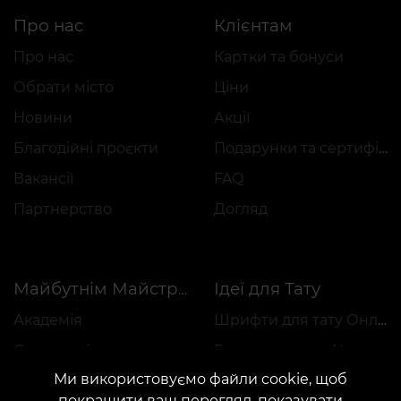
Про нас
Клієнтам
Про нас
Картки та бонуси
Обрати місто
Ціни
Новини
Акції
Благодійні проєкти
Подарунки та сертифікати
Вакансії
FAQ
Партнерство
Догляд
Ідеї для Тату
Майбутнім Майстрам
Академія
Шрифти для тату Онлайн
Оренда місця
Генератор тату AI
Ми використовуємо файли cookie, щоб
Працевлаштування
Авторські ескізи
покращити ваш перегляд, показувати