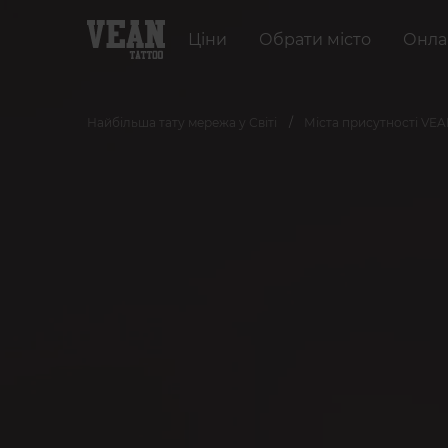
Ціни
Обрати місто
Онла
Найбільша тату мережа у Світі
Міста присутності VE