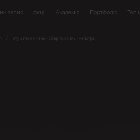
йн запис
Акції
Академія
Портфоліо
Топ 
AN
Тату салон Умань - оберіть стиль і майстра