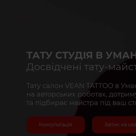
ТАТУ СТУДІЯ В УМАН
Досвідчені тату-майс
Тату салон VEAN TATTOO в Уман
на авторських роботах, дотрим
та підбирає майстра під ваш сти
Консультація
Запис на се