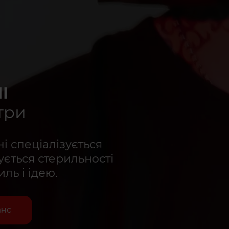
І
три
і спеціалізується
ується стерильності
ль і ідею.
анс