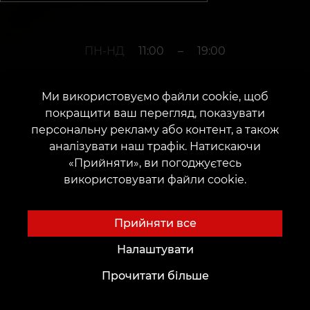
ПН-НД
11:00
–
19:00
Ми використовуємо файли cookie, щоб
+380952011108
покращити ваш перегляд, показувати
персональну рекламу або контент, а також
аналізувати наш трафік. Натискаючи
м. Умань
«Прийняти», ви погоджуєтесь
використовувати файли cookie.
Вулиця Європейська, 54
Дата відкриття: 16 квітня 2021 р.
Прийняти все
Налаштувати
Прочитати більше