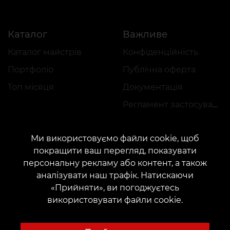
Каталог
Важливе
Каталог майстрів
Конфіденційність
Портфоліо
Публічна оферта
Топ місяця
Документація
Регламент застосування акцій
Ми використовуємо файли cookie, щоб
покращити ваш перегляд, показувати
персональну рекламу або контент, а також
аналізувати наш трафік. Натискаючи
КОНТАКТИ
«Прийняти», ви погоджуєтесь
Зв'яжіться з нами:
customers@vean-tattoo.com
використовувати файли cookie.
Співпраця:
marketing.veantattoo@gmail.com
Скарги та пропозиції:
complaints@vean-tattoo.com