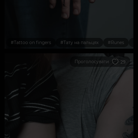
#Tattoo on fingers
#Тату на пальцях
#Runes
#
Проголосувати
29