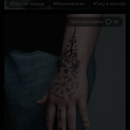
#Тату на пальце
#Минимализм
#Тату в кольорі
Проголосувати
79