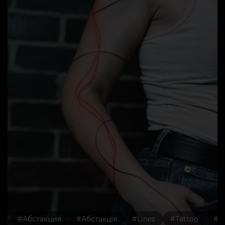
#Абстакция
#Абстакція
#Lines
#Tattoo
#Лі