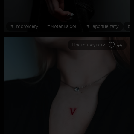
#Embroidery
#Motanka doll
#Народне тату
#Ц
Проголосувати
44