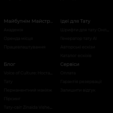
Ідеї для Тату
Майбутнім Майстрам
Академія
Шрифти для тату Онлайн
Оренда місця
Генератор тату AI
Працевлаштування
Авторські ескізи
Каталог ескізів
Блог
Сервіси
Voice of Culture: Ностальгія за 2000-ми
Оплата
Тату
Гарантія резервації
Перманентний макіяж
Залишити відгук
Пірсинг
Тату-світ Zinaida Vishenka