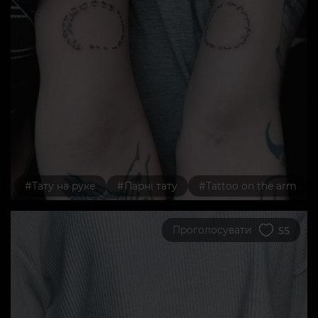
#Тату на руке
#Парні тату
#Tattoo on the arm
Проголосувати
55