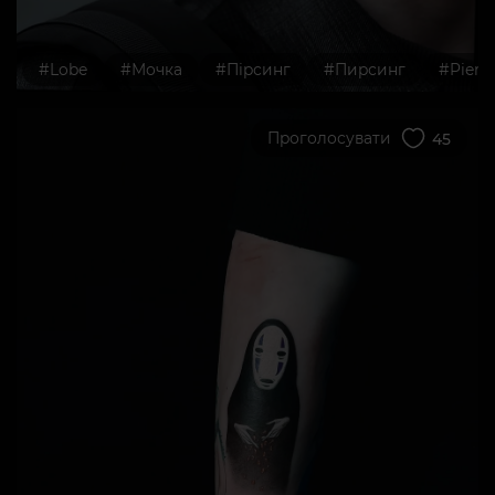
#Lobe
#Мочка
#Пірсинг
#Пирсинг
#Pierc
Проголосувати
45