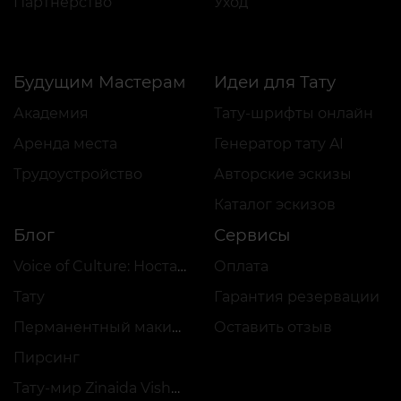
Партнёрство
Уход
Будущим Мастерам
Идеи для Тату
Академия
Тату-шрифты онлайн
Аренда места
Генератор тату AI
Трудоустройство
Авторские эскизы
Каталог эскизов
Блог
Сервисы
Voice of Culture: Ностальгия по 2000-м
Оплата
Тату
Гарантия резервации
Перманентный макияж
Оставить отзыв
Пирсинг
Тату-мир Zinaida Vishenka