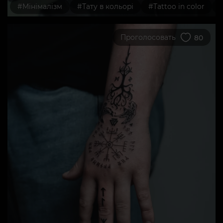
#Мінімалізм
#Тату в кольорі
#Tattoo in color
Проголосовать
80