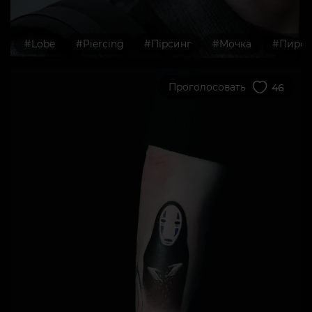
#Lobe
#Piercing
#Пірсинг
#Мочка
#Пирси
Проголосовать
46