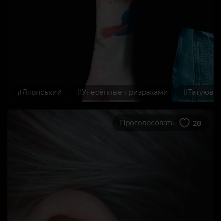
#Японський
#Унесённые призраками
#Татуюва
Проголосовать
28