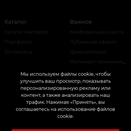
Каталог
Важное
Каталог мастеров
Конфиденциальность
Портфолио
Публичная оферта
Топ месяца
Документация
Регламент применения акций
Мы используем файлы cookie, чтобы
улучшить ваш просмотр, показывать
персонализированную рекламу или
контент, а также анализировать наш
трафик. Нажимая «Принять», вы
КОНТАКТЫ
соглашаетесь на использование файлов
Свяжитесь с нами:
customers@vean-tattoo.com
cookie.
Сотрудничество:
marketing.veantattoo@gmail.com
Жалобы и предложения:
complaints@vean-tattoo.com