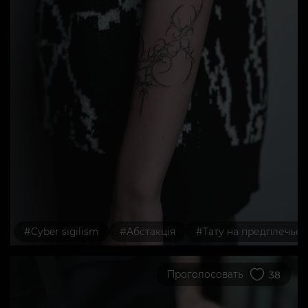
#Cyber sigilism
#Абстакція
#Тату на предплечье
Проголосовать
38