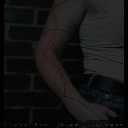
#Tattoo
#Lines
#Абстакція
#Тату на предплеч