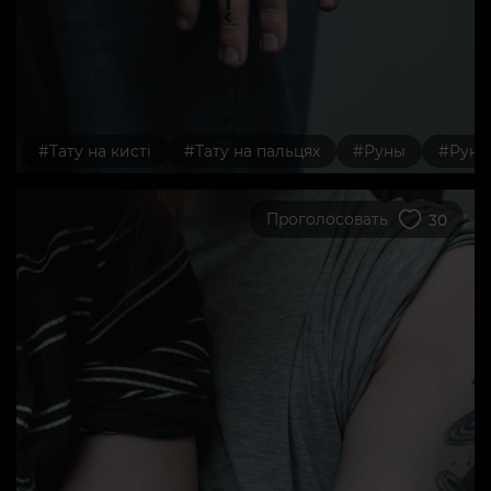
#Тату на кисті
#Тату на пальцях
#Руны
#Руни
Проголосовать
30