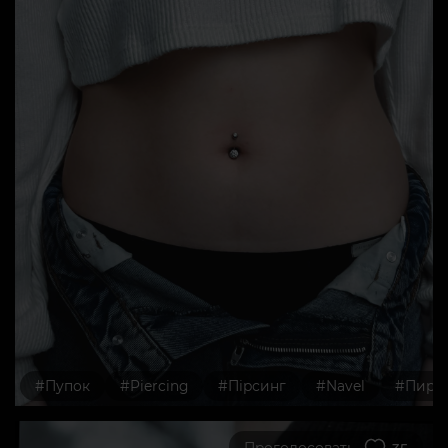
#Пупок
#Piercing
#Пірсинг
#Navel
#Пирс