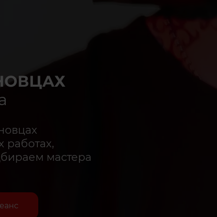
РНОВЦАХ
а
новцах
 работах,
дбираем мастера
сеанс