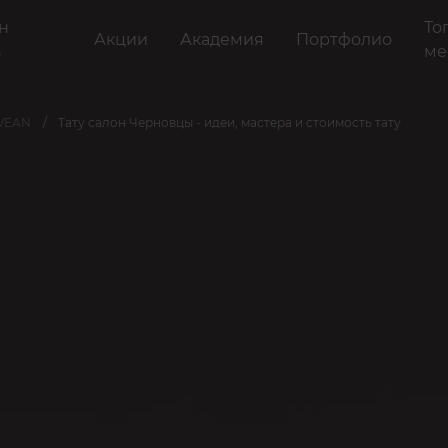
н
То
Акции
Академия
Портфолио
ь
ме
 VEAN
Тату салон Черновцы - идеи, мастера и стоимость тату