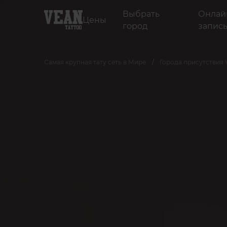
Выбрать
Онлай
Цены
город
запис
Самая крупная тату сеть в Мире
Города присутствия