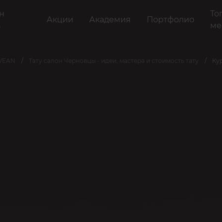
н
То
Акции
Академия
Портфолио
ь
ме
 VEAN
Тату салон Черновцы - идеи, мастера и стоимость тату
Ку