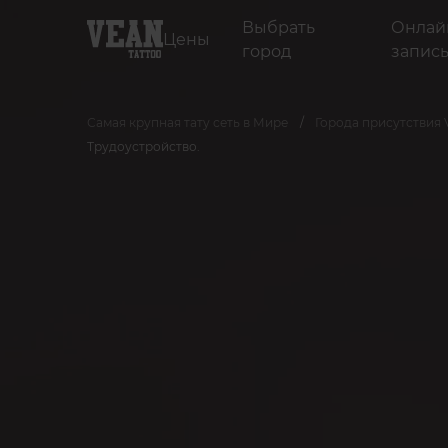
Выбрать
Онлай
Цены
город
запис
Самая крупная тату сеть в Мире
Города присутствия
Трудоустройство.