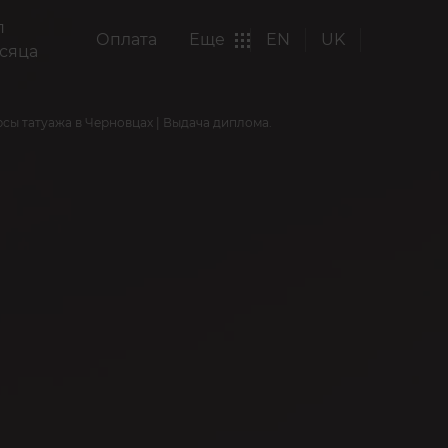
п
Оплата
Еще
EN
UK
сяца
рсы татуажа в Черновцах | Выдача диплома.