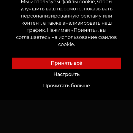
Мы используем файлы cookie, чтобы
улучшить ваш просмотр, показывать
персонализированную рекламу или
контент, а также анализировать наш
трафик. Нажимая «Принять», вы
О нас
Клиентам
соглашаетесь на использование файлов
О нас
Карты и бонусы
cookie.
Выбрать город
Цены
Новости
Принять всё
Акции
Благотворительные проекты
Подарки и сертификаты
Настроить
Вакансии
FAQ
Прочитать больше
Партнёрство
Уход
Будущим Мастерам
Идеи для Тату
Академия
Тату-шрифты онлайн