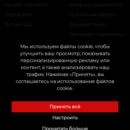
Каталог мастеров
Конфиденциальность
Портфолио
Публичная оферта
Топ месяца
Документация
Регламент применения акций
Мы используем файлы cookie, чтобы
улучшить ваш просмотр, показывать
персонализированную рекламу или
контент, а также анализировать наш
трафик. Нажимая «Принять», вы
КОНТАКТЫ
соглашаетесь на использование файлов
Свяжитесь с нами:
customers@vean-tattoo.com
cookie.
Сотрудничество:
marketing.veantattoo@gmail.com
Жалобы и предложения:
complaints@vean-tattoo.com
Принять всё
Запись и консультация по Украине бесплатно::
+380952011108
Настроить
Прочитать больше