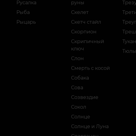
Русалка
руны
Трез
Рыба
Скелет
Трети
Рыцарь
Скетч стайл
Треу
Скорпион
Треш
Скрипичный
Тука
ключ
Тюль
Слон
Смерть с косой
Собака
Сова
Созвездие
Сокол
Солнце
Солнце и Луна