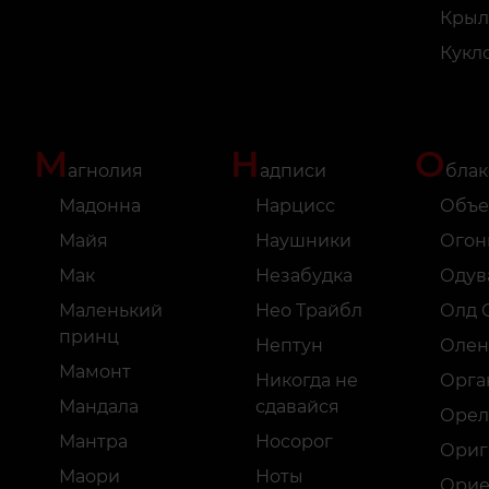
Крыл
Кукл
М
Н
О
агнолия
адписи
блак
Мадонна
Нарцисс
Объе
Майя
Наушники
Огон
Мак
Незабудка
Одув
Маленький
Нео Трайбл
Олд 
принц
Нептун
Олен
Мамонт
Никогда не
Орга
Мандала
сдавайся
Орел
Мантра
Носорог
Ориг
Маори
Ноты
Орие