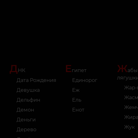
Д
Е
Ж
НК
гипет
абы
лягушк
Дата Рождения
Единорог
Жар-
Девушка
Еж
Жас
Дельфин
Ель
Жемч
Демон
Енот
Жир
Деньги
Жук
Дерево