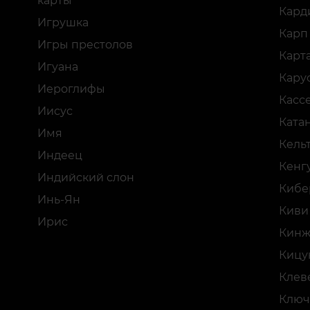
карты
Кард
Игрушка
Карп
Игры престолов
Карт
Игуана
Кару
Иероглифы
Касс
Иисус
Ката
Имя
Кель
Индеец
Кенг
Индийский слон
Кибе
Инь-Ян
Киви
Ирис
Кинж
Кицу
Клев
Ключ