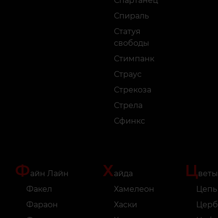
Спартанец
Спираль
Статуя
свободы
Стимпанк
Страус
Стрекоза
Стрела
Сфинкс
Ф
Х
Ц
айн Лайн
айда
веты
Факел
Хамелеон
Цепь
Фараон
Хаски
Церб