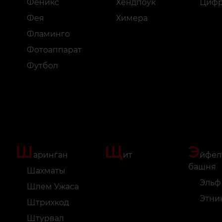
Феникс
Хендпоук
Циф
Фея
Химера
Фламинго
Фотоаппарат
Футбол
Ш
Щ
Э
аринган
ит
йфел
башня
Шахматы
Эльф
Шлем Ужаса
Этни
Штрихкод
Штурвал