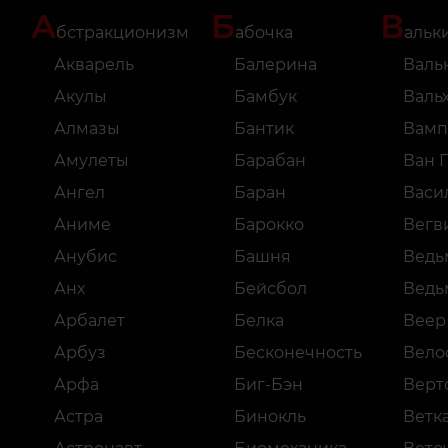
А
Б
В
бстракционизм
абочка
альк
Акварель
Балерина
Валь
Акулы
Бамбук
Валь
Алмазы
Бантик
Вамп
Амулеты
Барабан
Ван 
Ангел
Баран
Васи
Аниме
Барокко
Вегв
Анубис
Башня
Ведь
Анх
Бейсбол
Ведь
Арбалет
Белка
Веер
Арбуз
Бесконечность
Вело
Арфа
Биг-Бэн
Верт
Астра
Бинокль
Ветк