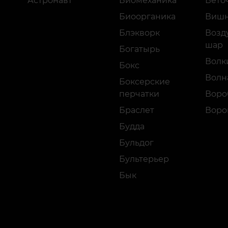
Астронавт
Биомеханика
Вето
Биоорганика
Виш
Блэкворк
Возд
шар
Богатырь
Волк
Бокс
Волн
Боксерские
перчатки
Воро
Браслет
Воро
Будда
Бульдог
Бультерьер
Бык