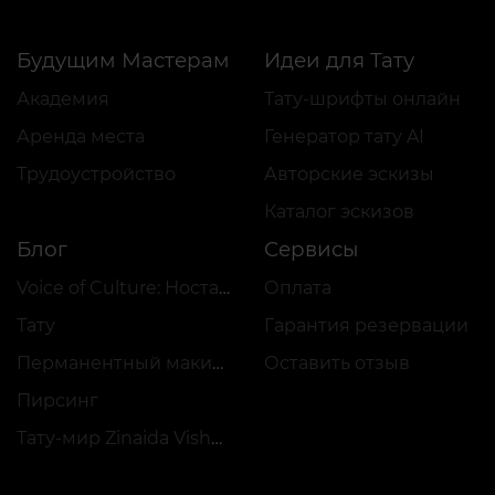
Будущим Мастерам
Идеи для Тату
Академия
Тату-шрифты онлайн
Аренда места
Генератор тату AI
Трудоустройство
Авторские эскизы
Каталог эскизов
Блог
Сервисы
Voice of Culture: Ностальгия по 2000-м
Оплата
Тату
Гарантия резервации
Перманентный макияж
Оставить отзыв
Пирсинг
Тату-мир Zinaida Vishenka