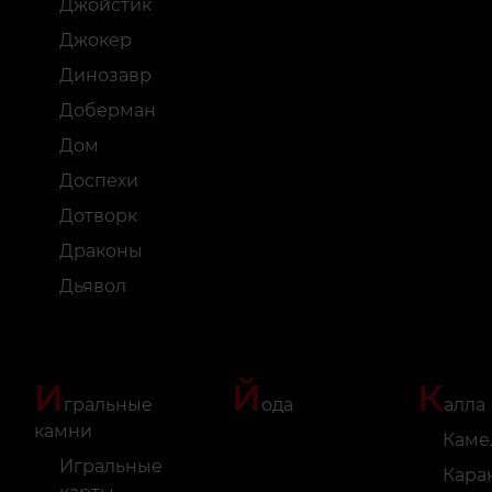
Джойстик
Джокер
Динозавр
Доберман
Дом
Доспехи
Дотворк
Драконы
Дьявол
И
Й
К
гральные
ода
алла
камни
Каме
Игральные
Кара