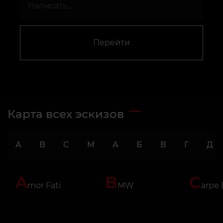
Перейти
Карта всех эскизов
A
B
C
M
А
Б
В
Г
Д
A
B
C
mor Fati
MW
arpe