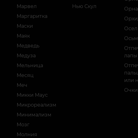
Марвел
Нью Скул
Орна
Маргаритка
Орхи
Маски
Осел
Маяк
Осьм
Медведь
Отпе
Медуза
лапы
Мельница
Отпе
пальц
Месяц
или 
Меч
Очки
Микки Маус
Микрореализм
Минимализм
Мозг
Молния