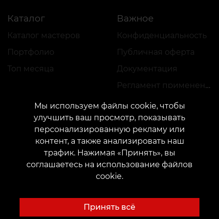
Каталог
Важное
Каталог мастеров
Конфиденциальность
Портфолио
Публичная оферта
Топ месяца
Документация
Регламент применения акций
Мы используем файлы cookie, чтобы
улучшить ваш просмотр, показывать
персонализированную рекламу или
контент, а также анализировать наш
трафик. Нажимая «Принять», вы
КОНТАКТЫ
соглашаетесь на использование файлов
Свяжитесь с нами:
customers@vean-tattoo.com
cookie.
Сотрудничество:
marketing.veantattoo@gmail.com
Жалобы и предложения:
complaints@vean-tattoo.com
Принять всё
Запись и консультация по Украине бесплатно::
+380952011108