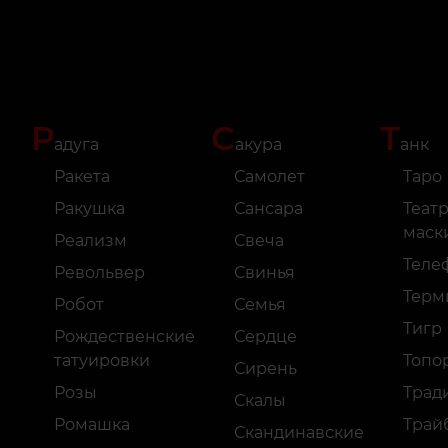
Р
С
Т
адуга
акура
анк
Ракета
Самолет
Таро
Ракушка
Сансара
Теат
маск
Реализм
Свеча
Теле
Револьвер
Свинья
Терм
Робот
Семья
Тигр
Рождественские
Сердце
татуировки
Топо
Сирень
Розы
Трад
Скалы
Ромашка
Трай
Скандинавские