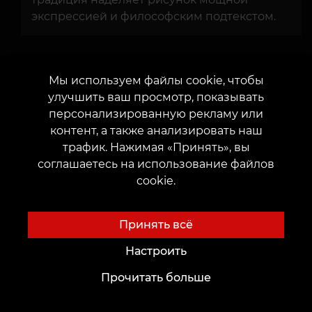
экспрессией и философским подтекстом.
Биомеханика сочетает природные
элементы с механическими структурами,
Мы используем файлы cookie, чтобы
создавая уникальный, футуристичный
улучшить ваш просмотр, показывать
образ.
персонализированную рекламу или
контент, а также анализировать наш
трафик. Нажимая «Принять», вы
соглашаетесь на использование файлов
Выбор стиля позволяет сделать рисунок
cookie.
максимально индивидуальным и наполненным
смыслом.
Принять всё
Настроить
Прочитать больше