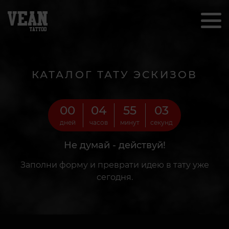
КАТАЛОГ ТАТУ ЭСКИЗОВ
00
04
55
01
дней
часов
минут
секунд
Не думай - действуй!
Заполни форму и преврати идею в тату уже
сегодня.