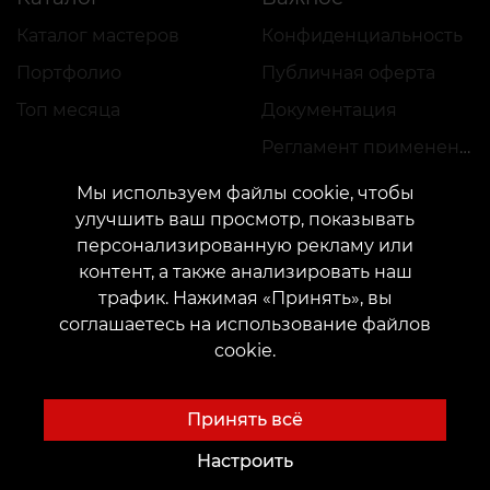
Каталог мастеров
Конфиденциальность
Портфолио
Публичная оферта
Топ месяца
Документация
Регламент применения акций
Мы используем файлы cookie, чтобы
улучшить ваш просмотр, показывать
персонализированную рекламу или
контент, а также анализировать наш
трафик. Нажимая «Принять», вы
КОНТАКТЫ
соглашаетесь на использование файлов
Свяжитесь с нами:
customers@vean-tattoo.com
cookie.
Сотрудничество:
marketing.veantattoo@gmail.com
Жалобы и предложения:
complaints@vean-tattoo.com
Принять всё
Запись и консультация по Украине бесплатно::
+380952011108
Настроить