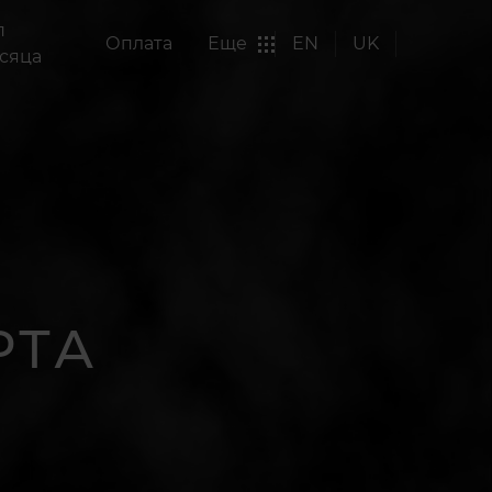
п
Оплата
Еще
EN
UK
сяца
РТА