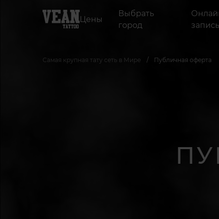
Выбрать
Онлай
Цены
город
запис
Самая крупная тату сеть в Мире
Публичная оферта
ПУ