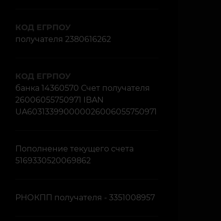
КОД ЕГРПОУ
получателя 2380616262
КОД ЕГРПОУ
банка 14360570 Счет получателя
26006055750971 IBAN
UA603133990000026006055750971
Пополнение текущего счета
5169330520069862
РНОКПП получателя - 3351008957