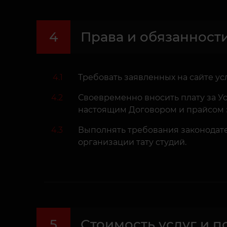
4
Права и обязанност
4.1
Требовать заявленных на сайте у
4.2
Своевременно вносить плату за Ус
настоящим Договором и прайсом 
4.3
Выполнять требования законодате
организации тату студий.
5
Стоимость услуг и 