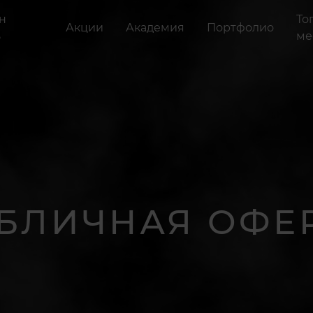
н
То
Акции
Академия
Портфолио
ь
ме
БЛИЧНАЯ ОФЕ