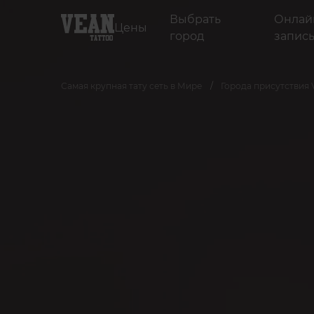
Выбрать
Онлай
Цены
город
запис
Самая крупная тату сеть в Мире
Города присутствия