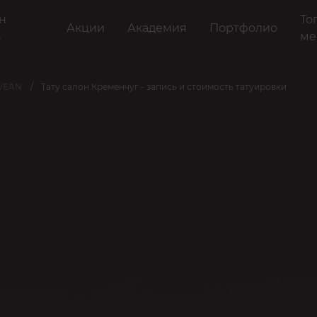
н
То
Акции
Академия
Портфолио
ь
ме
 VEAN
Тату салон Кременчуг - запись и стоимость татуировки