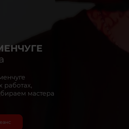
МЕНЧУГЕ
а
менчуге
 работах,
дбираем мастера
сеанс