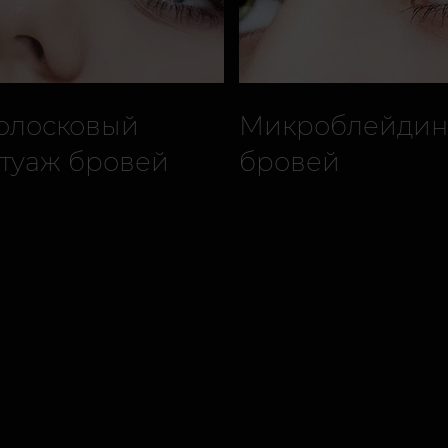
олосковый
Микроблейдин
атуаж бровей
бровей