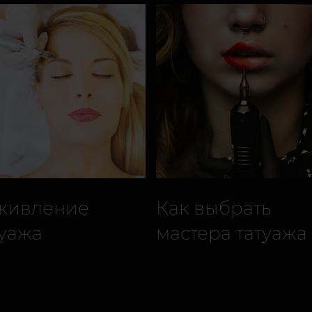
живление
Как выбрать
туажа
мастера татуажа