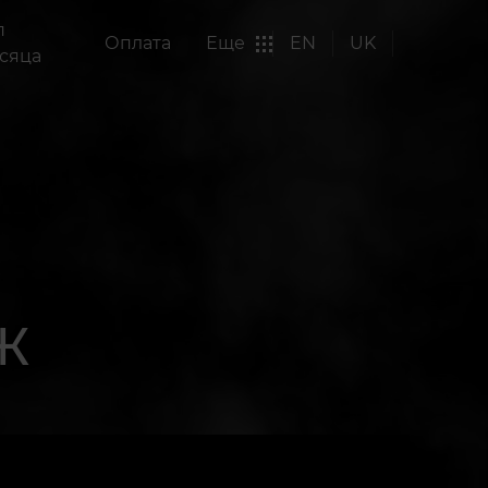
п
Оплата
Еще
EN
UK
сяца
Ж