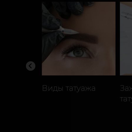
Виды татуажа
За
та