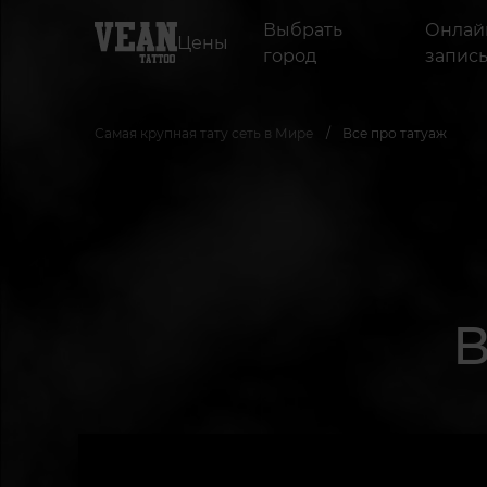
Выбрать
Онлай
Цены
город
запис
Самая крупная тату сеть в Мире
Все про татуаж