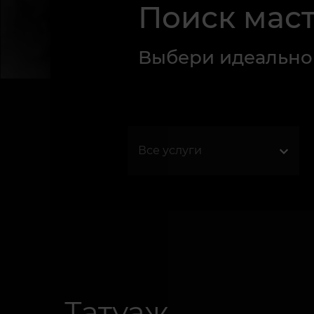
Поиск мас
Выбери идеальног
Татуаж