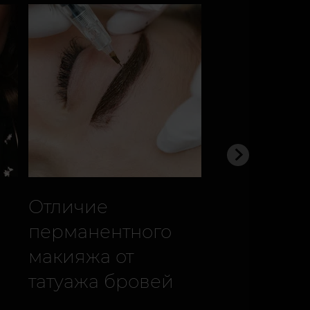
Отличие
Отличие т
перманентного
от татуиро
макияжа от
татуажа бровей