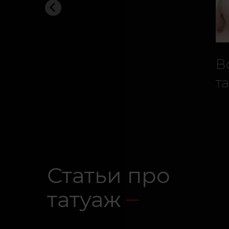
В
т
Статьи про
татуаж