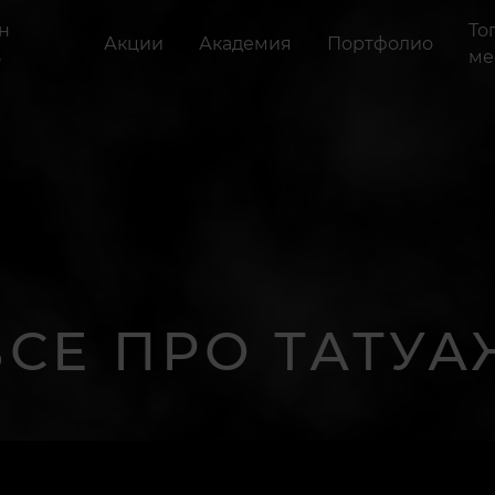
н
То
Акции
Академия
Портфолио
ь
ме
ВСЕ ПРО ТАТУА