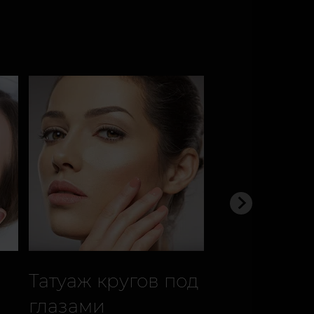
Татуаж кругов под
Татуаж на
глазами
и рубцах