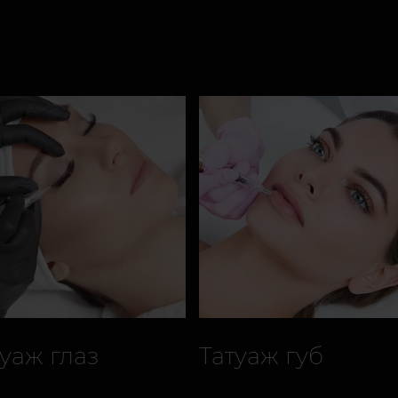
туаж глаз
Татуаж губ