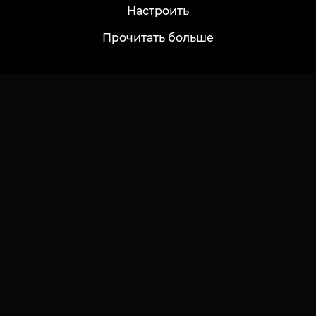
Настроить
Voice of Culture: Ностальгия по 2000-м
Оплата
Прочитать больше
Тату
Гарантия резервации
Перманентный макияж
Оставить отзыв
Пирсинг
Тату-мир Zinaida Vishenka
Каталог
Важное
Каталог мастеров
Конфиденциальность
Портфолио
Публичная оферта
Топ месяца
Документация
Регламент применения акций