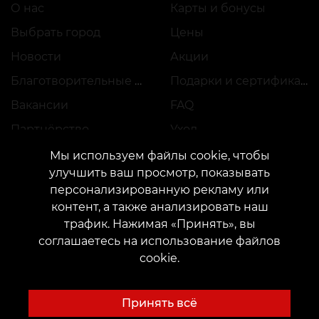
О нас
Карты и бонусы
Выбрать город
Цены
Новости
Акции
Благотворительные проекты
Подарки и сертификаты
Вакансии
FAQ
Партнёрство
Уход
Мы используем файлы cookie, чтобы
улучшить ваш просмотр, показывать
персонализированную рекламу или
Будущим Мастерам
Идеи для Тату
контент, а также анализировать наш
Академия
Тату-шрифты онлайн
трафик. Нажимая «Принять», вы
соглашаетесь на использование файлов
Аренда места
Генератор тату AI
cookie.
Трудоустройство
Авторские эскизы
Каталог эскизов
Принять всё
Блог
Сервисы