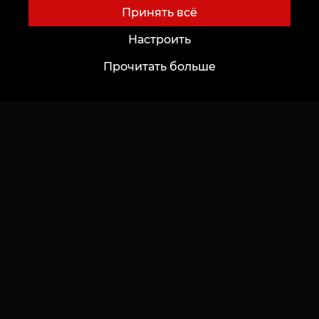
О нас
Карты и бонусы
Принять всё
Выбрать город
Цены
Настроить
Новости
Акции
Прочитать больше
Благотворительные проекты
Подарки и сертификаты
Вакансии
FAQ
Партнёрство
Уход
Будущим Мастерам
Идеи для Тату
Академия
Тату-шрифты онлайн
Аренда места
Генератор тату AI
Трудоустройство
Авторские эскизы
Каталог эскизов
Блог
Сервисы