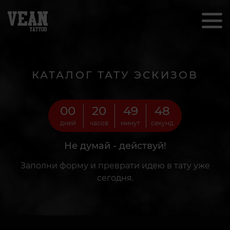
КАТАЛОГ ТАТУ ЭСКИЗОВ
00
20
49
46
дней
часов
минут
секунд
Не думай - действуй!
Заполни форму и преврати идею в тату уже
сегодня.