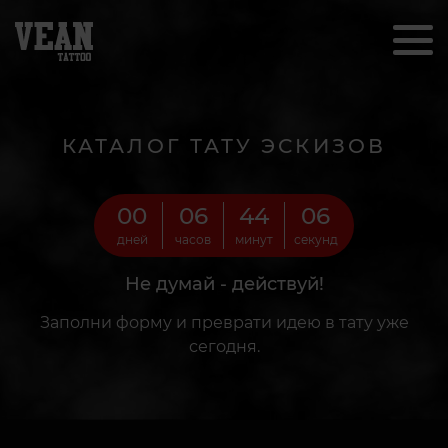
КАТАЛОГ ТАТУ ЭСКИЗОВ
00
06
44
05
дней
часов
минут
секунд
Не думай - действуй!
Заполни форму и преврати идею в тату уже
сегодня.