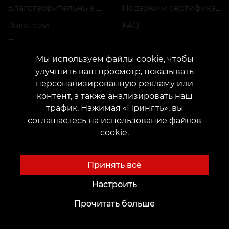
Благотворительные проекты
Подарки и сертификаты
Вакансии
FAQ
Партнёрство
Уход
Мы используем файлы cookie, чтобы
улучшить ваш просмотр, показывать
персонализированную рекламу или
Будущим Мастерам
Идеи для Тату
контент, а также анализировать наш
Академия
Тату-шрифты онлайн
трафик. Нажимая «Принять», вы
соглашаетесь на использование файлов
Аренда места
Генератор тату AI
cookie.
Трудоустройство
Авторские эскизы
Каталог эскизов
Принять всё
Блог
Сервисы
Настроить
Voice of Culture: Ностальгия по 2000-м
Оплата
Прочитать больше
Тату
Гарантия резервации
Перманентный макияж
Оставить отзыв