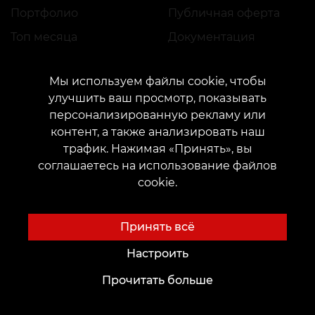
Портфолио
Публичная оферта
Топ месяца
Документация
Регламент применения акций
Мы используем файлы cookie, чтобы
улучшить ваш просмотр, показывать
персонализированную рекламу или
контент, а также анализировать наш
трафик. Нажимая «Принять», вы
КОНТАКТЫ
соглашаетесь на использование файлов
Свяжитесь с нами:
customers@vean-tattoo.com
cookie.
Сотрудничество:
marketing.veantattoo@gmail.com
Жалобы и предложения:
complaints@vean-tattoo.com
Принять всё
Запись и консультация по Украине бесплатно::
+380952011108
Настроить
Прочитать больше
Сайт разработан и обслуживается VEAN