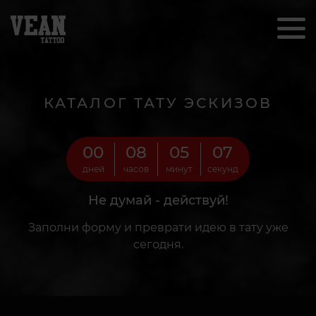
КАТАЛОГ ТАТУ ЭСКИЗОВ
00
08
05
05
дней
часов
минут
секунд
Не думай - действуй!
Заполни форму и преврати идею в тату уже
сегодня.