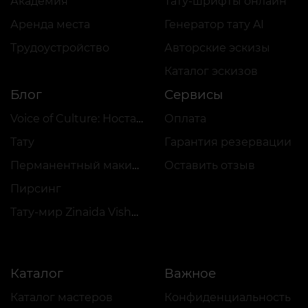
Академия
Тату-шрифты онлайн
Аренда места
Генератор тату AI
Трудоустройство
Авторские эскизы
Каталог эскизов
Блог
Сервисы
Voice of Culture: Ностальгия по 2000-м
Оплата
Тату
Гарантия резервации
Перманентный макияж
Оставить отзыв
Пирсинг
Тату-мир Zinaida Vishenka
Каталог
Важное
Каталог мастеров
Конфиденциальность