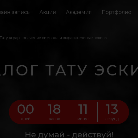
айн запись
Акции
Академия
Портфолио
Тату ягуар - значение символа и выразительные эскизы
АЛОГ ТАТУ ЭСК
00
18
11
13
дней
часов
минут
секунд
Не думай - действуй!