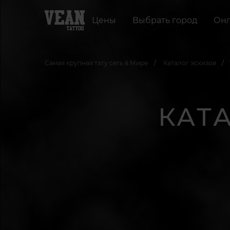
Цены
Выбрать город
Онл
Самая крупная тату сеть в Мире
Каталог эскизов
КАТ