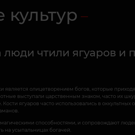
 культур
 люди чтили ягуаров и 
и является олицетворением богов, которые приходя
вотные выступали царственным знаком, часто их шку
 Кости ягуаров часто использовались в оккультных о
аманов.
т магическими способностями, и сопровождают людей
ь на усыпальницах богачей.