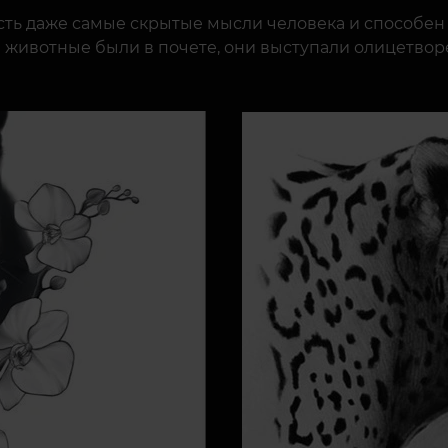
ть даже самые скрытые мысли человека и способен з
ти животные были в почете, они выступали олицетво