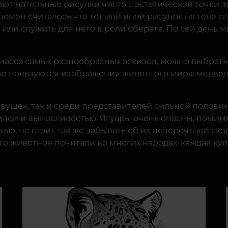
ают нательные рисунки чисто с эстетической точки зр
емен считалось что тот или иной рисунок на теле с
ли служить для него в роли оберега. По сей день мн
масса самых разнообразных эскизов, можно выбрать
пользуются изображения животного мира: медведь, в
девушек, так и среди представителей сильной полови
лой и выносливостью. Ягуары очень опасны, помимо 
ю, не стоит так же забывать об их невероятной ско
это животное почитали во многих народах, каждая к