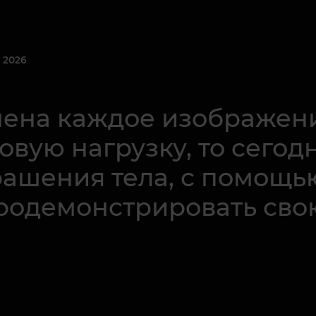
 2026
мена каждое изображени
вую нагрузку, то сегодн
рашения тела, с помощь
родемонстрировать сво