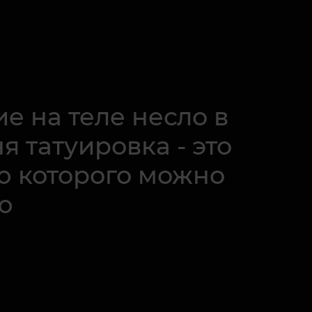
е на теле несло в
я татуировка - это
ю которого можно
ю