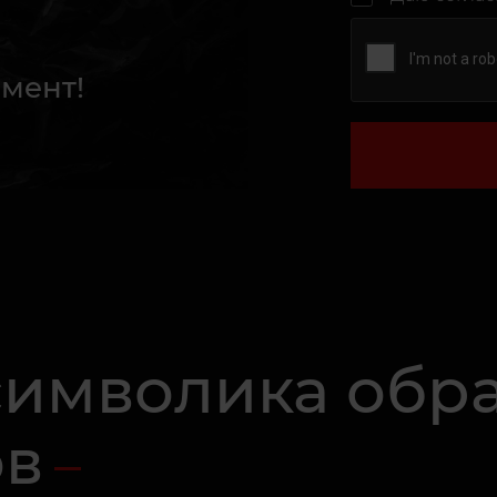
мент!
 символика обр
ов