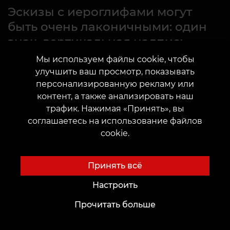
Эскизы с иероглифами могут
быть очень лаконичными: один
знак, вертикальная надпись,
тонкая линия или небольшой
Мы используем файлы cookie, чтобы
символ на руке, шее, запястье
улучшить ваш просмотр, показывать
либо за ухом.
персонализированную рекламу или
контент, а также анализировать наш
трафик. Нажимая «Принять», вы
соглашаетесь на использование файлов
Такой вариант подходит, если главный акцент -
cookie.
смысл и точный перевод.
Более выразительные идеи строятся на
Принять всё
сочетании знака с драконом, цветком, волной,
Настроить
инь-ян, геометрией или тонкой графикой.
Главное - не перегружать рисунок: символ
Прочитать больше
должен оставаться читаемым и сохранять
правильную форму.