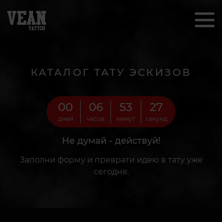
КАТАЛОГ ТАТУ ЭСКИЗОВ
00
06
53
25
дней
часов
минут
секунд
Не думай - действуй!
Заполни форму и преврати идею в тату уже
сегодня.