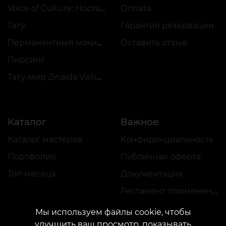
Voice of Culture: Ностальгия по 2000-м
Оплата
Тату
Гарантия резервации
Перманентный макияж
Оставить отзыв
Пирсинг
Тату-мир Zinaida Vishenka
Каталог
Важное
Каталог мастеров
Конфиденциальность
Портфолио
Публичная оферта
Топ месяца
Документация
Регламент применения акций
Мы используем файлы cookie, чтобы
улучшить ваш просмотр, показывать