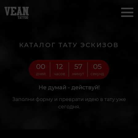
КАТАЛОГ ТАТУ ЭСКИЗОВ
00
12
57
03
дней
часов
минут
секунд
Не думай - действуй!
Заполни форму и преврати идею в тату уже
сегодня.