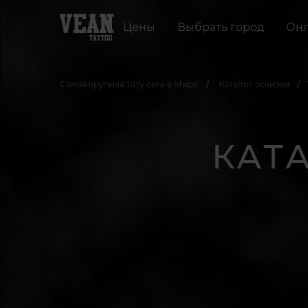
Цены
Выбрать город
Онл
Самая крупная тату сеть в Мире
Каталог эскизов
КАТ