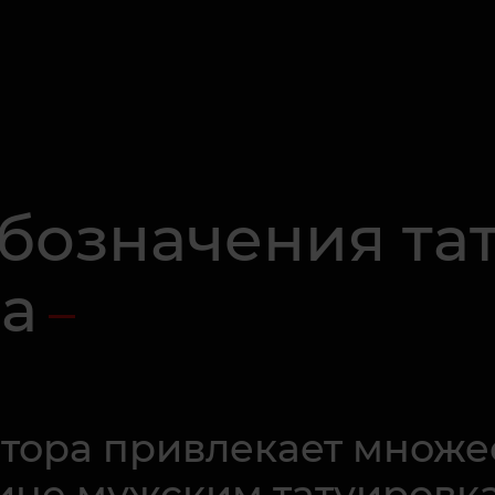
бозначения та
а
атора привлекает множе
тине мужским татуировка