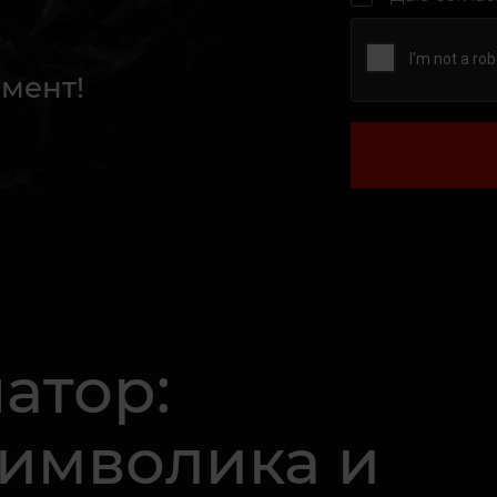
мент!
атор:
Символика и