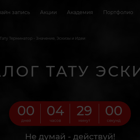
айн запись
Акции
Академия
Портфолио
Тату Терминатор - Значение, Эскизы и Идеи
АЛОГ ТАТУ ЭСК
00
04
28
59
дней
часов
минут
секунд
Не думай - действуй!