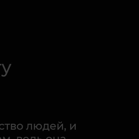
ту
ство людей, и
м, ведь она