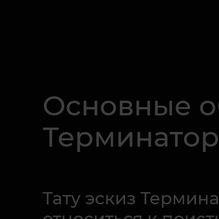
Основные о
Терминатор
Тату эскиз Термин
относиться к поис