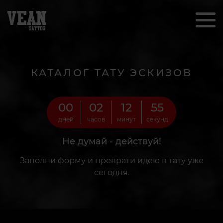
КАТАЛОГ ТАТУ ЭСКИЗОВ
00
02
12
53
дней
часов
минут
секунд
Не думай - действуй!
Заполни форму и преврати идею в тату уже
сегодня.