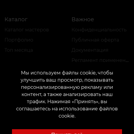
Каталог
Важное
Каталог мастеров
Конфиденциальность
Портфолио
Публичная оферта
Топ месяца
Документация
Регламент применения акций
Мы используем файлы cookie, чтобы
улучшить ваш просмотр, показывать
персонализированную рекламу или
контент, а также анализировать наш
трафик. Нажимая «Принять», вы
КОНТАКТЫ
соглашаетесь на использование файлов
Свяжитесь с нами:
customers@vean-tattoo.com
cookie.
Сотрудничество:
marketing.veantattoo@gmail.com
Жалобы и предложения:
complaints@vean-tattoo.com