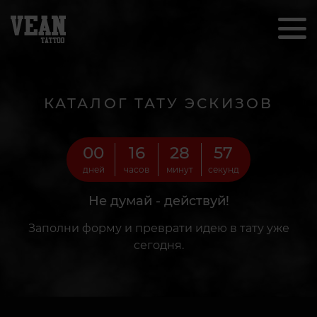
КАТАЛОГ ТАТУ ЭСКИЗОВ
00
16
28
55
дней
часов
минут
секунд
Не думай - действуй!
Заполни форму и преврати идею в тату уже
сегодня.