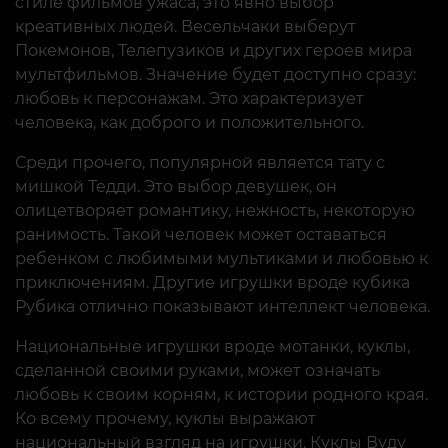
стиле фильмов ужаса, это явно выбор
креативных людей. Весельчаки выберут
Покемонов, Телепузиков и других героев мира
мультфильмов. Значение будет доступно сразу:
любовь к персонажам. Это характеризует
человека, как доброго и положительного.
Среди прочего, популярной является тату с
мишкой Тедди. Это выбор девушек, он
олицетворяет романтику, нежность, некоторую
ранимость. Такой человек может оставаться
ребенком с любимыми мультиками и любовью к
приключениям. Другие игрушки вроде кубика
Рубика отлично показывают интеллект человека.
Национальные игрушки вроде мотанки, куклы,
сделанной своими руками, может означать
любовь к своим корням, к истории родного края.
Ко всему прочему, куклы выражают
национальный взгляд на игрушки. Куклы Вуду