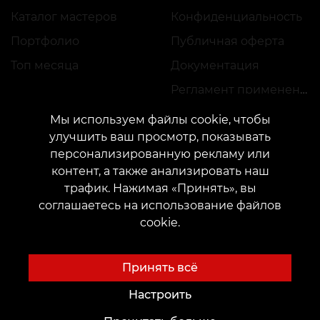
Каталог мастеров
Конфиденциальность
Портфолио
Публичная оферта
Топ месяца
Документация
Регламент применения акций
Мы используем файлы cookie, чтобы
улучшить ваш просмотр, показывать
персонализированную рекламу или
контент, а также анализировать наш
трафик. Нажимая «Принять», вы
КОНТАКТЫ
соглашаетесь на использование файлов
Свяжитесь с нами:
customers@vean-tattoo.com
cookie.
Сотрудничество:
marketing.veantattoo@gmail.com
Жалобы и предложения:
complaints@vean-tattoo.com
Принять всё
Запись и консультация по Украине бесплатно::
+380952011108
Настроить