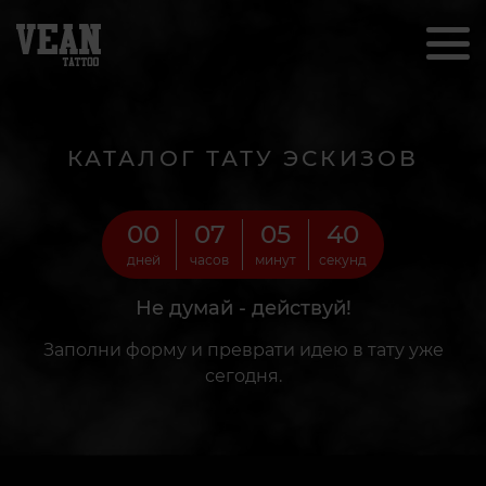
КАТАЛОГ ТАТУ ЭСКИЗОВ
00
07
05
38
дней
часов
минут
секунд
Не думай - действуй!
Заполни форму и преврати идею в тату уже
сегодня.