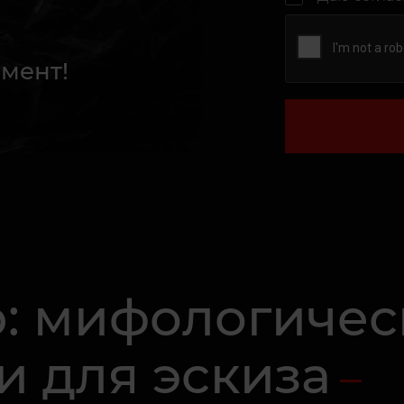
мент!
р: мифологиче
и для эскиза