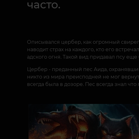
часто.
Описывался цербер, как огромный свирепы
наводит страх на каждого, кто его встреч
адского огня. Такой вид придавал псу ещ
Цербер - преданный пес Аида, охранявший
никто из мира преисподней не мог вернуть
всегда была в дозоре. Пес всегда знал чт