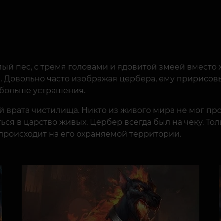
й пес, с тремя головами и ядовитой змеей вместо 
ал. Довольно часто изображая цербера, ему пририсов
е больше устрашения.
 врата чистилища. Никто из живого мира не мог про
ся в царство живых. Цербер всегда был на чеку. Толь
о происходит на его охраняемой территории.