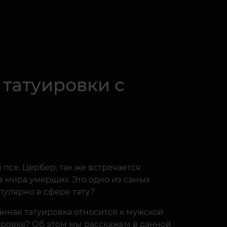
 татуировки с
псе. Цербер, так же встречается
з мира умерших. Это одно из самых
пулярно в сфере тату?
анная татуировка относится к мужской
уировке? Об этом мы расскажем в данной