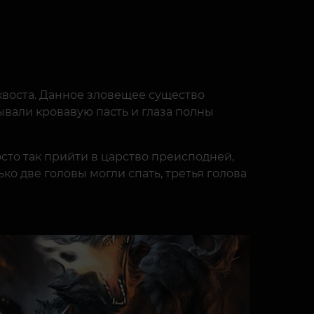
хвоста. Данное зловещее существо
ывали кровавую пасть и глаза полны
сто так прийти в царство преисподней,
ко две головы могли спать, третья голова