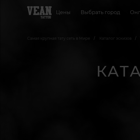
Цены
Выбрать город
Онл
Самая крупная тату сеть в Мире
Каталог эскизов
КАТ