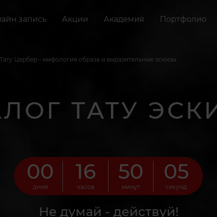
айн запись
Акции
Академия
Портфолио
Тату Цербер - мифология образа и выразительные эскизы
АЛОГ ТАТУ ЭСК
00
16
50
03
дней
часов
минут
секунд
Не думай - действуй!