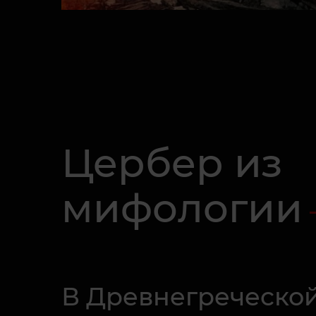
Цербер из
мифологии
В Древнегреческой