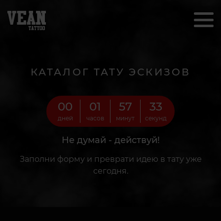
КАТАЛОГ ТАТУ ЭСКИЗОВ
00
01
57
31
дней
часов
минут
секунд
Не думай - действуй!
Заполни форму и преврати идею в тату уже
сегодня.