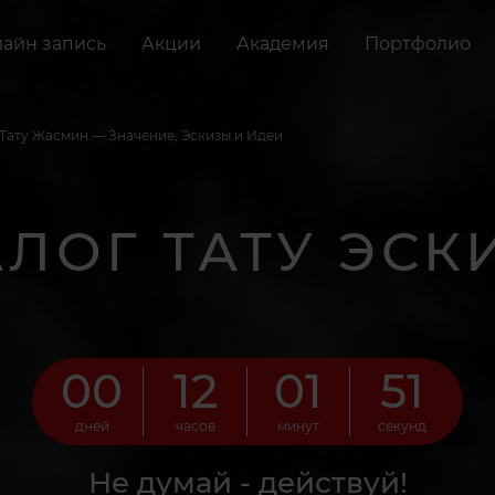
айн запись
Акции
Академия
Портфолио
Тату Жасмин — Значение, Эскизы и Идеи
АЛОГ ТАТУ ЭСК
00
12
01
50
дней
часов
минут
секунд
Не думай - действуй!