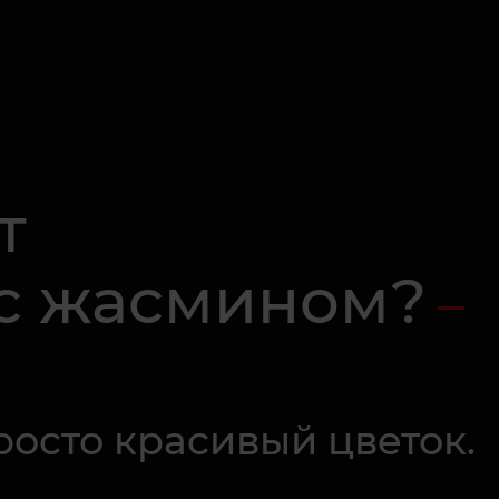
т
 с жасмином?
росто красивый цветок.