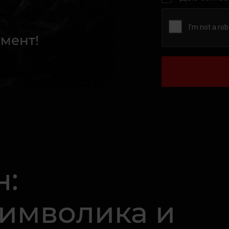
мент!
н:
Символика и