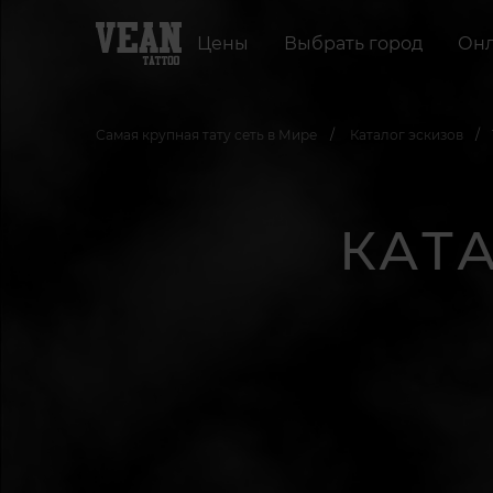
Цены
Выбрать город
Онл
Самая крупная тату сеть в Мире
Каталог эскизов
КАТ