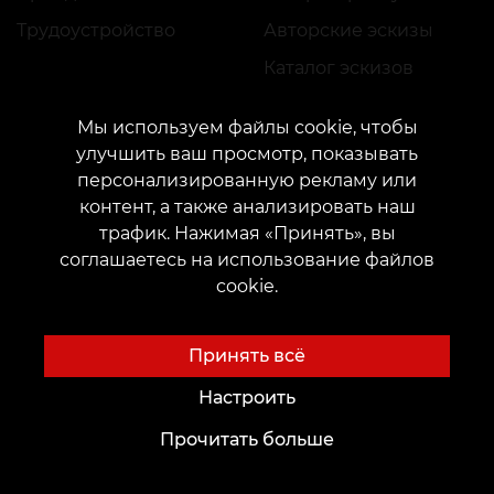
Трудоустройство
Авторские эскизы
Каталог эскизов
Блог
Сервисы
Мы используем файлы cookie, чтобы
Voice of Culture: Ностальгия по 2000-м
Оплата
улучшить ваш просмотр, показывать
персонализированную рекламу или
Тату
Гарантия резервации
контент, а также анализировать наш
Перманентный макияж
Оставить отзыв
трафик. Нажимая «Принять», вы
Пирсинг
соглашаетесь на использование файлов
cookie.
Тату-мир Zinaida Vishenka
Принять всё
Каталог
Важное
Настроить
Каталог мастеров
Конфиденциальность
Прочитать больше
Портфолио
Публичная оферта