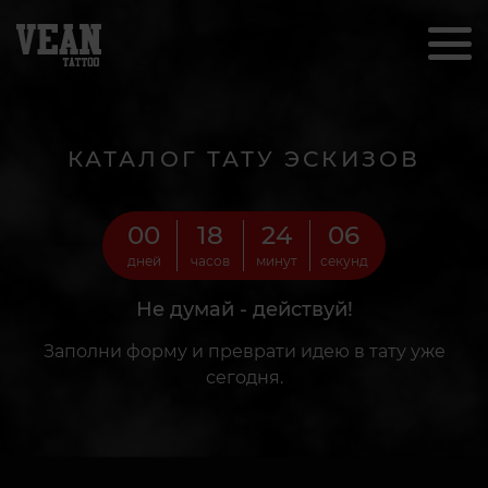
КАТАЛОГ ТАТУ ЭСКИЗОВ
00
18
24
05
дней
часов
минут
секунд
Не думай - действуй!
Заполни форму и преврати идею в тату уже
сегодня.