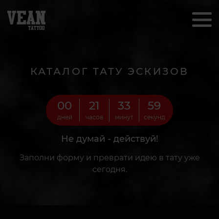
КАТАЛОГ ТАТУ ЭСКИЗОВ
00
21
33
57
дней
часов
минут
секунд
Не думай - действуй!
Заполни форму и преврати идею в тату уже
сегодня.