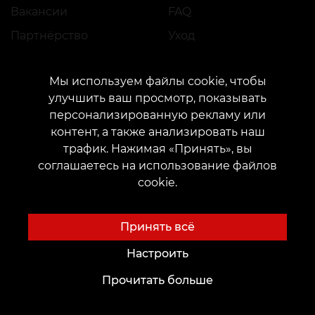
Вакансии
FAQ
Партнёрство
Уход
Мы используем файлы cookie, чтобы
Будущим Мастерам
Идеи для Тату
улучшить ваш просмотр, показывать
персонализированную рекламу или
Академия
Тату-шрифты онлайн
контент, а также анализировать наш
Аренда места
Генератор тату AI
трафик. Нажимая «Принять», вы
соглашаетесь на использование файлов
Трудоустройство
Авторские эскизы
cookie.
Каталог эскизов
Блог
Сервисы
Принять всё
Voice of Culture: Ностальгия по 2000-м
Оплата
Настроить
Тату
Гарантия резервации
Прочитать больше
Перманентный макияж
Оставить отзыв
Пирсинг