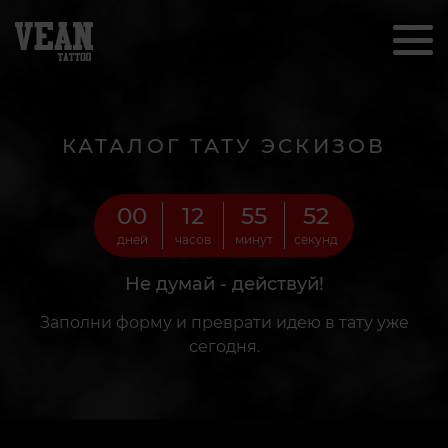
КАТАЛОГ ТАТУ ЭСКИЗОВ
00
12
55
50
дней
часов
минут
секунд
Не думай - действуй!
Заполни форму и преврати идею в тату уже
сегодня.