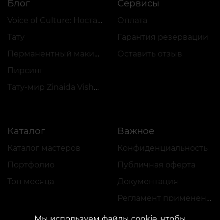
Блог
Сервисы
Voice of Culture: Ностальгия по 2000-м
Оплата
Тату
Гарантия резервации
Перманентный макияж
Оставить отзыв
Пирсинг
Тату-мир Zinaida Vishenka
Каталог
Важное
Каталог мастеров
Конфиденциальность
Портфолио
Публичная оферта
Топ месяца
Документация
Регламент применения акций
Мы используем файлы cookie, чтобы