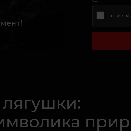
мент!
 лягушки:
символика при