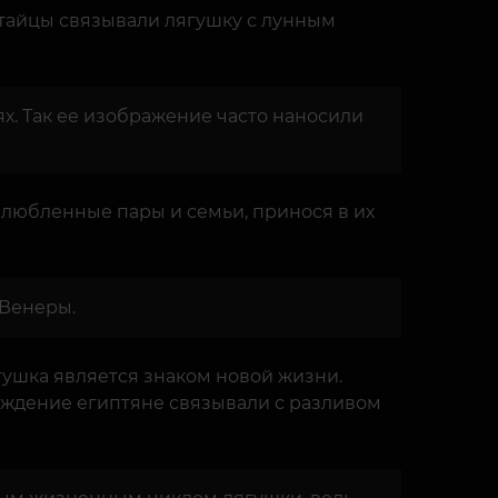
итайцы связывали лягушку с лунным
х. Так ее изображение часто наносили
влюбленные пары и семьи, принося в их
 Венеры.
гушка является знаком новой жизни.
рождение египтяне связывали с разливом