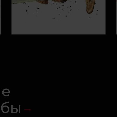
ие
абы