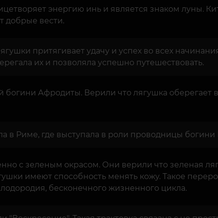
ицетворяет энергию инь и является знаком луны. К
т добрые вести.
гушки притягивает удачу и успех во всех начинания
берегала их и позволяла успешно путешествовать.
й богини Афродиты. Верили что лягушка оберегает 
а в Риме, где выступала в роли проводницы богини
енно с зеленым окрасом. Они верили что зеленая ля
лягушки имеют способность менять кожу. Такое пере
 плодородия, бесконечного жизненного цикла.