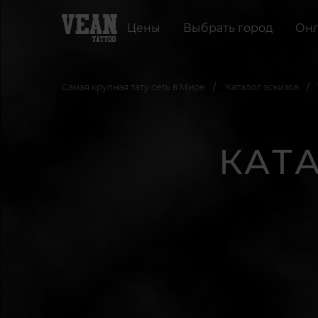
Цены
Выбрать город
Онл
Самая крупная тату сеть в Мире
Каталог эскизов
КАТ