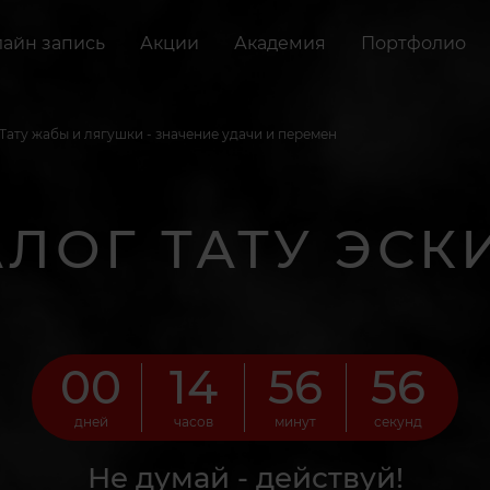
айн запись
Акции
Академия
Портфолио
Тату жабы и лягушки - значение удачи и перемен
АЛОГ ТАТУ ЭСК
00
14
56
54
дней
часов
минут
секунд
Не думай - действуй!