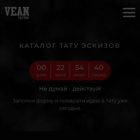
КАТАЛОГ ТАТУ ЭСКИЗОВ
00
22
54
38
дней
часов
минут
секунд
Не думай - действуй!
Заполни форму и преврати идею в тату уже
сегодня.