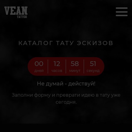
КАТАЛОГ ТАТУ ЭСКИЗОВ
00
12
58
49
дней
часов
минут
секунд
Не думай - действуй!
Заполни форму и преврати идею в тату уже
сегодня.