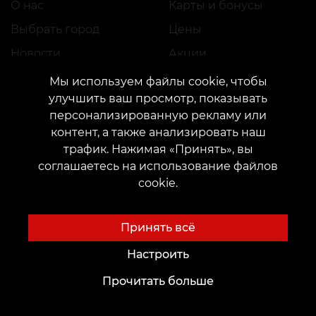
О нас
Карты и бонусы
Выбрать город
Цены
Новости
Акции
Благотворительные проекты
Подарки и сертификаты
Мы используем файлы cookie, чтобы
улучшить ваш просмотр, показывать
Вакансии
FAQ
персонализированную рекламу или
Партнёрство
Уход
контент, а также анализировать наш
трафик. Нажимая «Принять», вы
соглашаетесь на использование файлов
cookie.
Будущим Мастерам
Идеи для Тату
Академия
Тату-шрифты онлайн
Принять всё
Аренда места
Генератор тату AI
Настроить
Трудоустройство
Авторские эскизы
Прочитать больше
Каталог эскизов
Блог
Сервисы