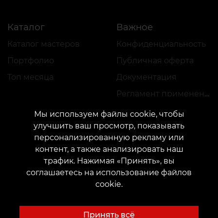
Каталог
Важное
Каталог мастеров
Конфиденциальность
Портфолио
Публичная оферта
Топ месяца
Документация
Регламент применения акций
Мы используем файлы cookie, чтобы
улучшить ваш просмотр, показывать
персонализированную рекламу или
контент, а также анализировать наш
трафик. Нажимая «Принять», вы
КОНТАКТЫ
соглашаетесь на использование файлов
Свяжитесь с нами:
customers@vean-tattoo.com
cookie.
Сотрудничество:
marketing.veantattoo@gmail.com
Жалобы и предложения:
complaints@vean-tattoo.com
Принять всё