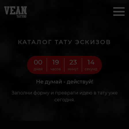
КАТАЛОГ ТАТУ ЭСКИЗОВ
00
19
23
12
дней
часов
минут
секунд
Не думай - действуй!
Заполни форму и преврати идею в тату уже
сегодня.