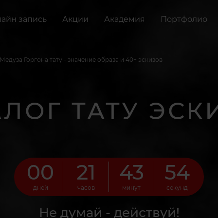
айн запись
Акции
Академия
Портфолио
Медуза Горгона тату - значение образа и 40+ эскизов
АЛОГ ТАТУ ЭСК
00
21
43
51
дней
часов
минут
секунд
Не думай - действуй!