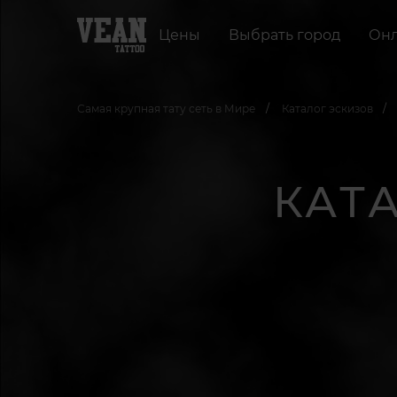
Цены
Выбрать город
Онл
Самая крупная тату сеть в Мире
Каталог эскизов
КАТ