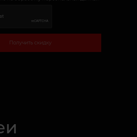
Получить скидку
еи