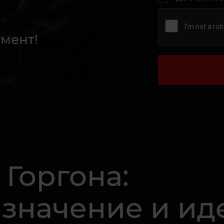
мент!
 Горгона:
 значение и ид