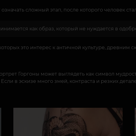
означать сложный этап, после которого человек ста
ринимается как образ, который не нуждается в одобр
которых это интерес к античной культуре, древним 
ортрет Горгоны может выглядеть как символ мудрост
 Если в эскизе много змей, контраста и резких дета