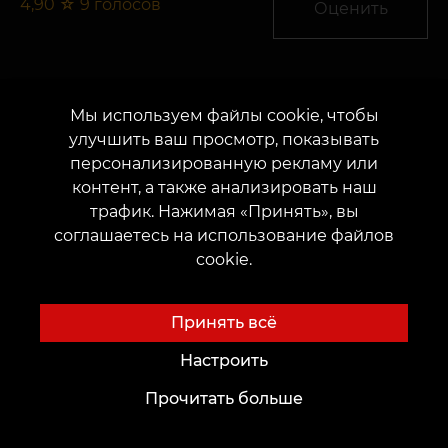
4,90
☆
9
голосов
Оценить
Мы используем файлы cookie, чтобы
Внимание!
улучшить ваш просмотр, показывать
персонализированную рекламу или
контент, а также анализировать наш
Статья написана журналистами и носит
трафик. Нажимая «Принять», вы
информативный характер. Все
соглашаетесь на использование файлов
изображения являются иллюстративными
cookie.
и были подобраны для наглядного
дополнения текстового материала. Если
Вы нашли ошибку или не согласны с
Принять всё
содержанием, пожалуйста, сообщите нам
contentvean@gmail.com
Настроить
Прочитать больше