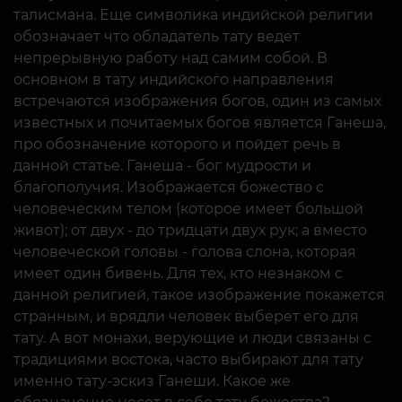
талисмана. Еще символика индийской религии
обозначает что обладатель тату ведет
непрерывную работу над самим собой. В
основном в тату индийского направления
встречаются изображения богов, один из самых
известных и почитаемых богов является Ганеша,
про обозначение которого и пойдет речь в
данной статье. Ганеша - бог мудрости и
благополучия. Изображается божество с
человеческим телом (которое имеет большой
живот); от двух - до тридцати двух рук; а вместо
человеческой головы - голова слона, которая
имеет один бивень. Для тех, кто незнаком с
данной религией, такое изображение покажется
странным, и врядли человек выберет его для
тату. А вот монахи, верующие и люди связаны с
традициями востока, часто выбирают для тату
именно тату-эскиз Ганеши. Какое же