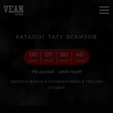
КАТАЛОГ ТАТУ ЭСКИЗОВ
00
07
00
38
дней
часов
минут
секунд
Не думай - действуй!
Заполни форму и преврати идею в тату уже
сегодня.