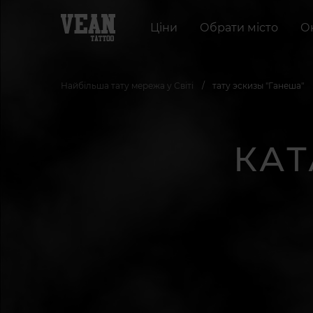
Ціни
Обрати місто
О
Найбільша тату мережа у Світі
тату эскизы "Ганеша"
КАТ