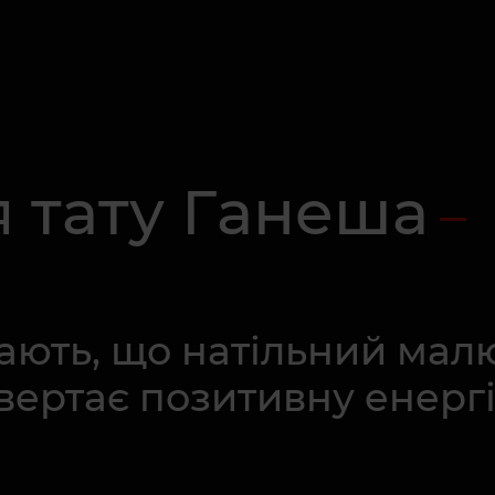
 тату Ганеша
ають, що натільний мал
вертає позитивну енерг