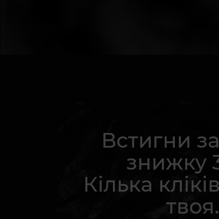
Встигни з
знижку 
Кілька кліків
твоя