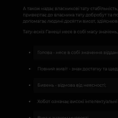
А також надає власникові тату стабільність
привертає до власника тату добробут та по
допомагає людині досягти висот, здійснюв
Тату-ескіз Ганеші несе в собі масу значен
Голова - несе в собі значення віддан
Повний живіт - знак достатку та щед
Бивень - відмова від неясності;
Хобот означає високі інтелектуальні 
Вуха є знаком мудрості.