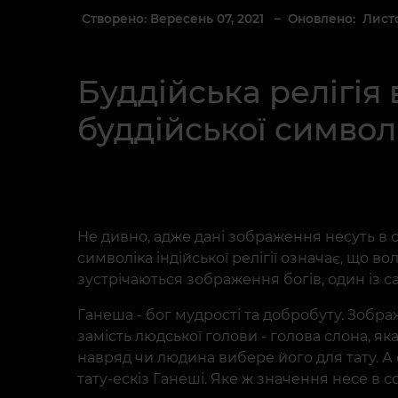
Створено: Вересень 07, 2021
– Оновлено: Листоп
Буддійська релігія 
буддійської симво
Не дивно, адже дані зображення несуть в с
символіка індійської релігії означає, що 
зустрічаються зображення богів, один із са
Ганеша - бог мудрості та добробуту. Зображ
замість людської голови - голова слона, як
навряд чи людина вибере його для тату. А 
тату-ескіз Ганеші. Яке ж значення несе в с