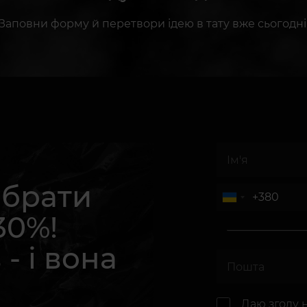
Заповни форму й перетвори ідею в тату вже сьогодні
абрати
30%!
 - і вона
.
Даю згоду 