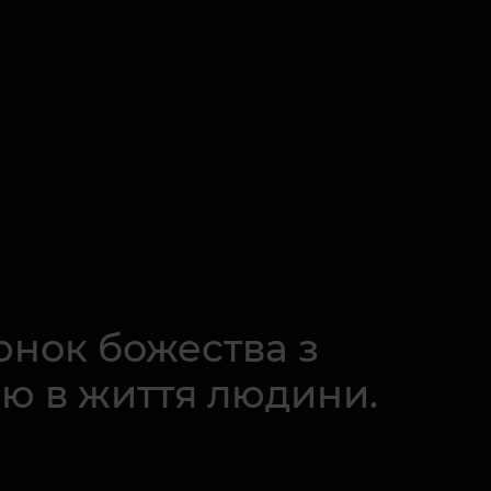
юнок божества з
ію в життя людини.