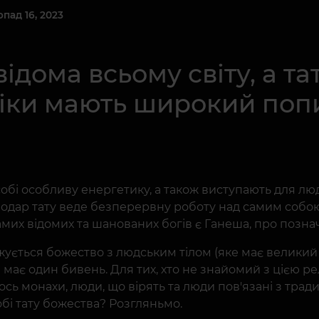
ад 16, 2023
відома всьому світу, а т
ліки мають широкий попи
обі особливу енергетику, а також виступають для люд
володар тату веде безперервну роботу над самим собо
мих відомих та шанованих богів є Ганеша, про позначе
ується божество з людським тілом (яке має великий жи
а має один бивень. Для тих, хто не знайомий з цією ре
ось монахи, люди, що вірять та люди пов'язані з трад
обі тату божества? Розгляньмо.