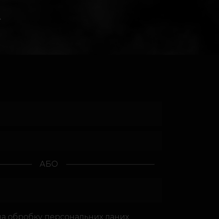
.
АБО
на
обробку персональних даних