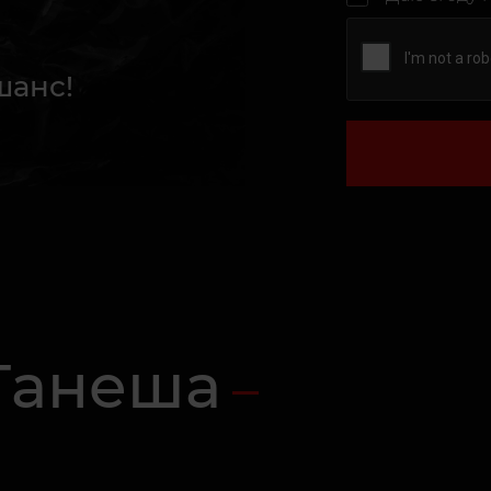
шанс!
 Ганеша