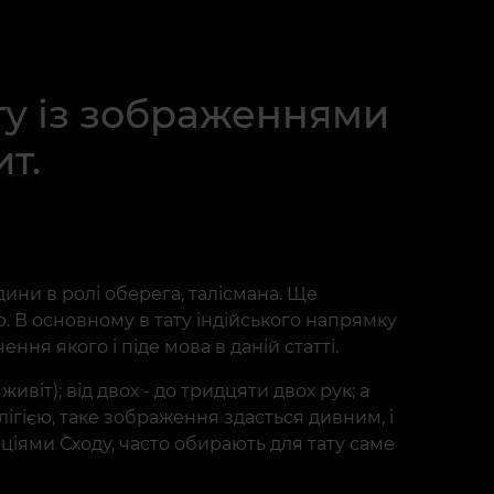
ату із зображеннями
т.
ини в ролі оберега, талісмана. Ще
ю. В основному в тату індійського напрямку
ння якого і піде мова в даній статті.
віт); від двох - до тридцяти двох рук; а
лігією, таке зображення здасться дивним, і
иціями Сходу, часто обирають для тату саме