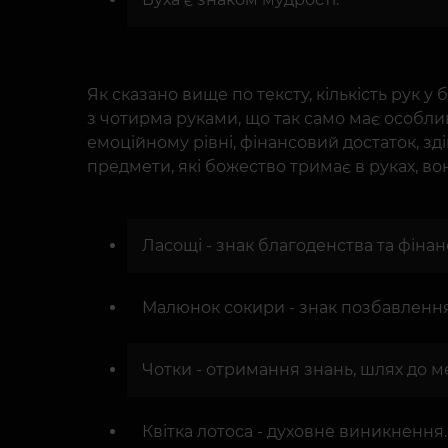
Як сказано вище по тексту, кількість рук у
з чотирма руками, що так само має особлив
емоційному рівні, фінансовий достаток, зд
предмети, які божество тримає в руках, во
Ласощі - знак благоденства та фінан
Малюнок сокири - знак позбавлення
Чотки - отримання знань, шлях до м
Квітка лотоса - духовне виникнення.