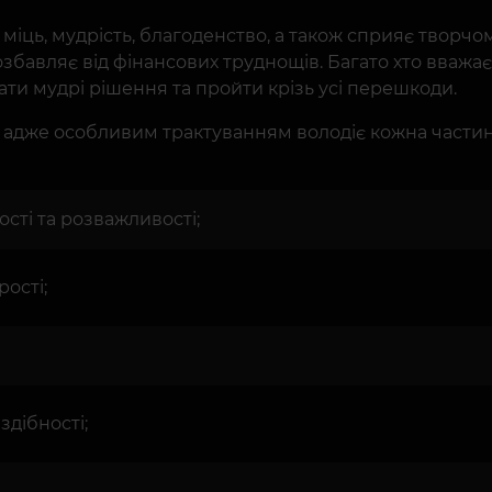
, міць, мудрість, благоденство, а також сприяє творчо
збавляє від фінансових труднощів. Багато хто вважа
ати мудрі рішення та пройти крізь усі перешкоди.
ь, адже особливим трактуванням володіє кожна частина
ості та розважливості;
рості;
здібності;