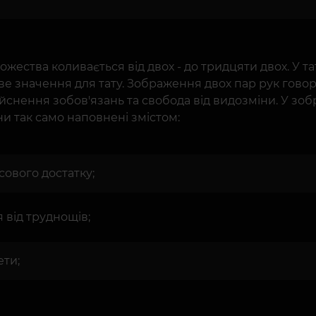
 божества коливається від двох - до тридцяти двох. У 
е значення для тату. Зображення двох пар рук говорит
ійснення зобов'язань та свобода від видозміни. У зоб
ни так само наповнені змістом:
сового достатку;
 від труднощів;
ети;