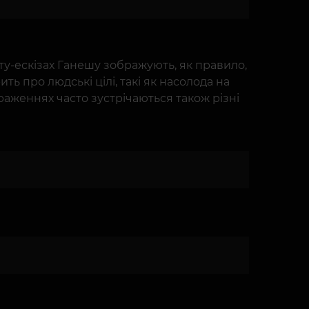
тату-ескізах Ганешу зображують, як правило,
ь про людські цілі, такі як насолода на
раженнях часто зустрічаються також різні