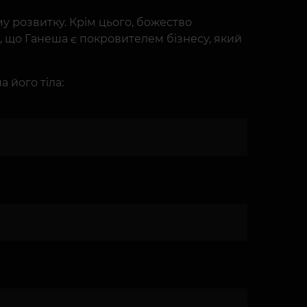
му розвитку. Крім цього, божество
є, що Ганеша є покровителем бізнесу, який
 його тіла: