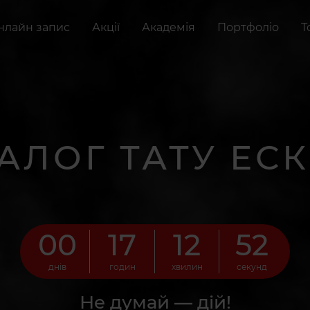
нлайн запис
Акції
Академія
Портфоліо
Т
АЛОГ ТАТУ ЕСК
00
17
12
51
днів
годин
хвилин
секунд
Не думай — дій!