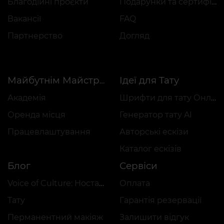
Благодійні проєкти
Подарунки та сертифікати
Вакансії
FAQ
Партнерство
Догляд
Ідеї для Тату
Майбутнім Майстрам
Академія
Шрифти для тату Онлайн
Оренда місця
Генератор тату AI
Працевлаштування
Авторські ескізи
Каталог ескізів
Блог
Сервіси
Voice of Culture: Ностальгія за 2000-ми
Оплата
Тату
Гарантія резервації
Перманентний макіяж
Залишити відгук