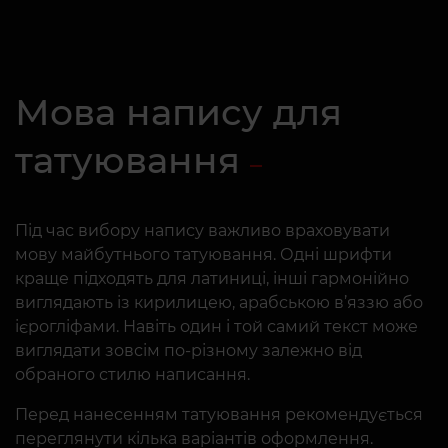
Мова напису для
татуювання
Під час вибору напису важливо враховувати
мову майбутнього татуювання. Одні шрифти
краще підходять для латиниці, інші гармонійно
виглядають із кирилицею, арабською в’яззю або
ієрогліфами. Навіть один і той самий текст може
виглядати зовсім по-різному залежно від
обраного стилю написання.
Перед нанесенням татуювання рекомендується
переглянути кілька варіантів оформлення.