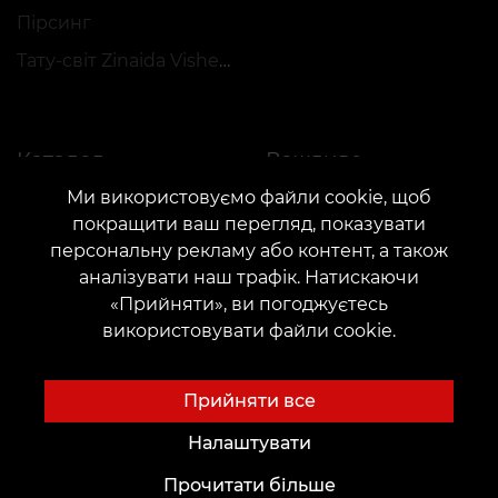
Пірсинг
Тату-світ Zinaida Vishenka
Каталог
Важливе
Ми використовуємо файли cookie, щоб
Каталог майстрів
Конфіденційність
покращити ваш перегляд, показувати
Портфоліо
Публічна оферта
персональну рекламу або контент, а також
Топ місяця
Документація
аналізувати наш трафік. Натискаючи
«Прийняти», ви погоджуєтесь
Регламент застосування акцій
використовувати файли cookie.
Прийняти все
Налаштувати
КОНТАКТИ
Прочитати більше
Зв'яжіться з нами:
customers@vean-tattoo.com