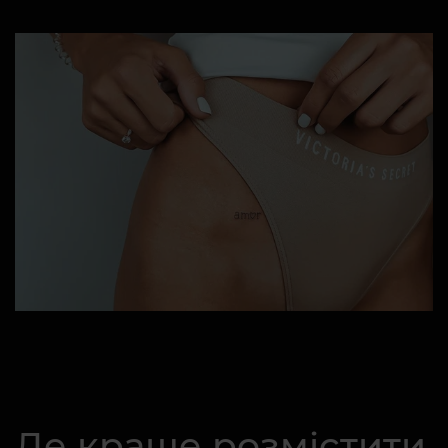
Де краще розмістити