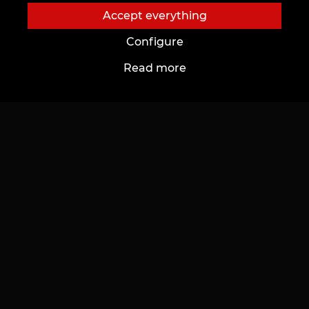
Accept everything
Blog
Services
Configure
Voice of Culture: Nostalgia for the 2000s
Payment
Read more
Tattoo
Reservation guarantee
Permanent Makeup
Leave feedback
Piercing
Tattoo World of Zinaida Vishenka
Catalogue
Important
Masters catalog
Portfolio
Top works