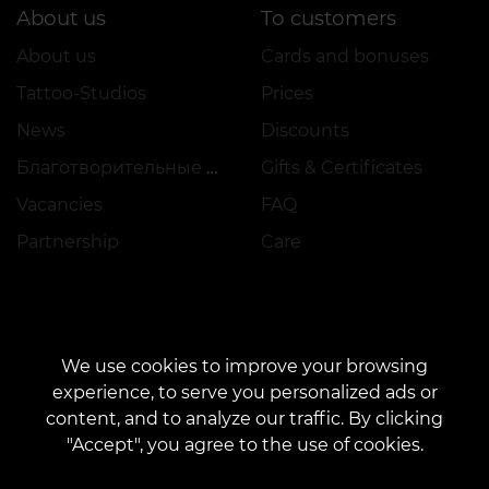
About us
To customers
About us
Cards and bonuses
Tattoo-Studios
Prices
News
Discounts
Благотворительные проекты
Gifts & Certificates
Vacancies
FAQ
Partnership
Care
To future Artists
Tattoo Ideas
We use cookies to improve your browsing
Training
Tattoo fonts online
experience, to serve you personalized ads or
Workplace Rental
AI Tattoo Generator
content, and to analyze our traffic. By clicking
"Accept", you agree to the use of cookies.
Employment
Авторские эскизы
Sketch catalog