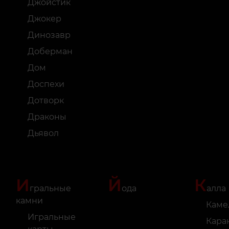
Джойстик
Джокер
Динозавр
Доберман
Дом
Доспехи
Дотворк
Драконы
Дьявол
И
Й
К
гральные
ода
алла
камни
Каме
Игральные
Кара