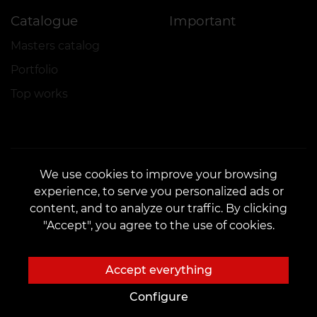
Catalogue
Important
Masters catalog
Portfolio
Top works
We use cookies to improve your browsing
experience, to serve you personalized ads or
CONTACTS
content, and to analyze our traffic. By clicking
Contact us:
customers@vean-tattoo.com
"Accept", you agree to the use of cookies.
Partnership:
marketing.veantattoo@gmail.com
Complaints and Suggestions:
complaints@vean-tattoo.com
Accept everything
Booking and consultation across Ukraine are free::
+380952011108
Configure