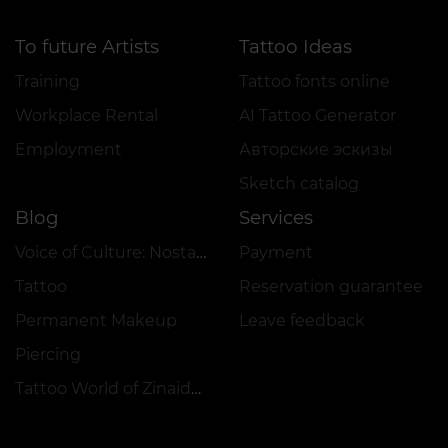
To future Artists
Tattoo Ideas
Training
Tattoo fonts online
Workplace Rental
AI Tattoo Generator
Employment
Авторские эскизы
Sketch catalog
Blog
Services
Voice of Culture: Nostalgia for the 2000s
Payment
Tattoo
Reservation guarantee
Permanent Makeup
Leave feedback
Piercing
Tattoo World of Zinaida Vishenka