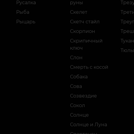
Русалка
руны
Трез
Рыба
Скелет
Трети
Рыцарь
Скетч стайл
Треу
Скорпион
Треш
Скрипичный
Тука
ключ
Тюль
Слон
Смерть с косой
Собака
Сова
Созвездие
Сокол
Солнце
Солнце и Луна