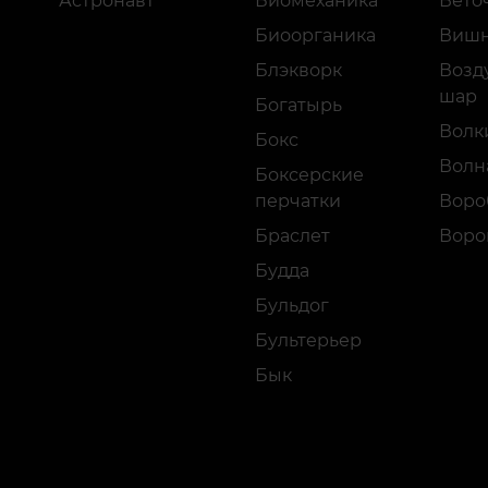
Астронавт
Биомеханика
Вето
Биоорганика
Виш
Блэкворк
Возд
шар
Богатырь
Волк
Бокс
Волн
Боксерские
перчатки
Воро
Браслет
Воро
Будда
Бульдог
Бультерьер
Бык