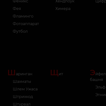
Феникс
Хендпоук
Циф
Фея
Химера
Фламинго
Фотоаппарат
Футбол
Ш
Щ
Э
аринган
ит
йфел
башня
Шахматы
Эльф
Шлем Ужаса
Этни
Штрихкод
Штурвал