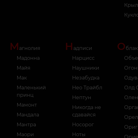
Крыл
Кукл
М
Н
О
агнолия
адписи
блак
Мадонна
Нарцисс
Объе
Майя
Наушники
Огон
Мак
Незабудка
Одув
Маленький
Нео Трайбл
Олд 
принц
Нептун
Олен
Мамонт
Никогда не
Орга
Мандала
сдавайся
Орел
Мантра
Носорог
Ориг
Маори
Ноты
Орие