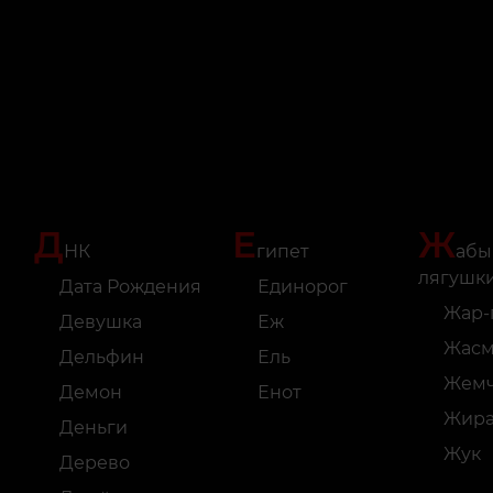
Д
Е
Ж
НК
гипет
абы
лягушк
Дата Рождения
Единорог
Жар-
Девушка
Еж
Жас
Дельфин
Ель
Жемч
Демон
Енот
Жир
Деньги
Жук
Дерево