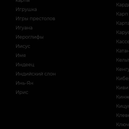
карты
Кард
Игрушка
Карп
Игры престолов
Карт
Игуана
Кару
Иероглифы
Касс
Иисус
Ката
Имя
Кель
Индеец
Кенг
Индийский слон
Кибе
Инь-Ян
Киви
Ирис
Кинж
Кицу
Клев
Ключ