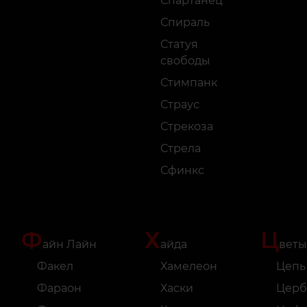
Спартанец
Спираль
Статуя
свободы
Стимпанк
Страус
Стрекоза
Стрела
Сфинкс
Ф
Х
Ц
айн Лайн
айда
веты
Факел
Хамелеон
Цепь
Фараон
Хаски
Церб