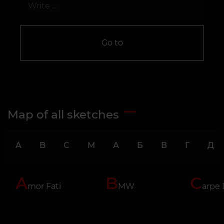
Go to
Map of all sketches
A
B
C
M
А
Б
В
Г
Д
A
B
C
mor Fati
MW
arpe