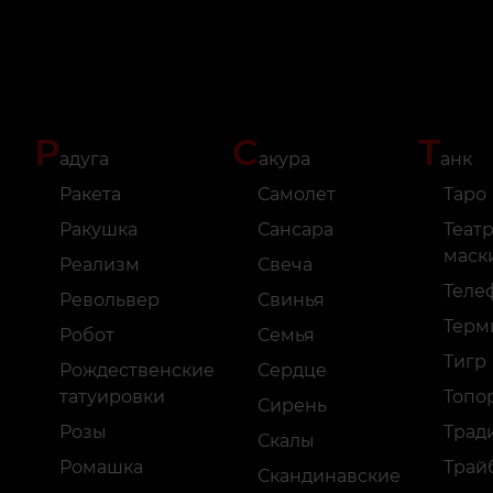
Р
С
Т
адуга
акура
анк
Ракета
Самолет
Таро
Ракушка
Сансара
Теат
маск
Реализм
Свеча
Теле
Револьвер
Свинья
Терм
Робот
Семья
Тигр
Рождественские
Сердце
татуировки
Топо
Сирень
Розы
Трад
Скалы
Ромашка
Трай
Скандинавские