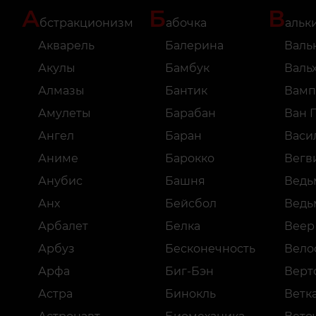
А
Б
В
бстракционизм
абочка
альк
Акварель
Балерина
Валь
Акулы
Бамбук
Валь
Алмазы
Бантик
Вамп
Амулеты
Барабан
Ван 
Ангел
Баран
Васи
Аниме
Барокко
Вегв
Анубис
Башня
Ведь
Анх
Бейсбол
Ведь
Арбалет
Белка
Веер
Арбуз
Бесконечность
Вело
Арфа
Биг-Бэн
Верт
Астра
Бинокль
Ветк