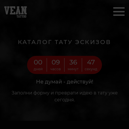
КАТАЛОГ ТАТУ ЭСКИЗОВ
00
09
36
45
дней
часов
минут
секунд
Не думай - действуй!
Заполни форму и преврати идею в тату уже
сегодня.