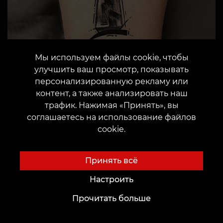
Мы используем файлы cookie, чтобы
улучшить ваш просмотр, показывать
персонализированную рекламу или
контент, а также анализировать наш
Почему стоит
трафик. Нажимая «Принять», вы
соглашаетесь на использование файлов
выбрать
cookie.
татуировку анх
Принять всё
Настроить
Татуировка с анхом — это больше,
Прочитать больше
чем просто украшение.