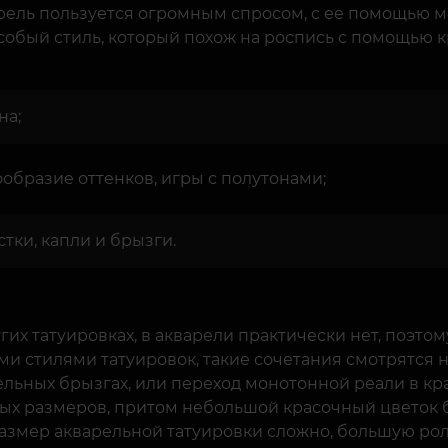
варель пользуется огромным спросом, с ее помощью
особый стиль, который похож на роспись с помощью к
на;
ообразие оттенков, игры с полутонами;
тки, капли и брызги.
угих татуировках, в акварели практически нет, поэто
ими стилями татуировок, такие сочетания смотрятся 
ельных брызгах, или переход монотонной реали в кр
ых размеров, притом небольшой красочный цветок бу
азмер акварельной татуировки сложно, большую рол