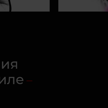
ния
тиле