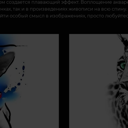
азом создается плавающий эффект. Воплощение аква
нках, так и в произведениях живописи на всю спину.
айти особый смысл в изображениях, просто любуйте