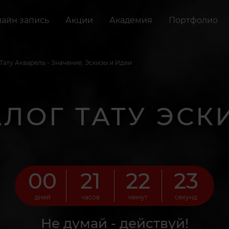
айн запись
Акции
Академия
Портфолио
Тату Акварель - Значение, Эскизы и Идеи
АЛОГ ТАТУ ЭСК
00
21
22
22
дней
часов
минут
секунд
Не думай - действуй!