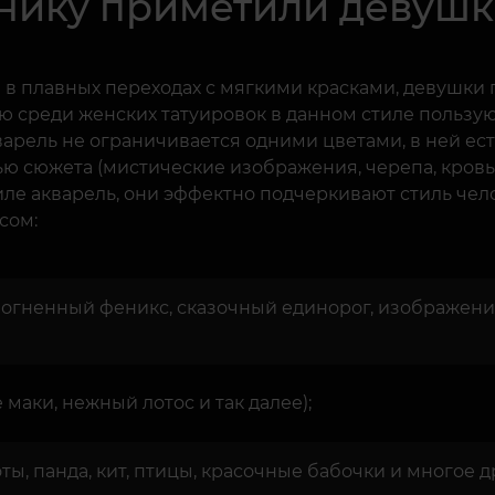
нику приметили девушк
в плавных переходах с мягкими красками, девушки 
ью среди женских татуировок в данном стиле пользу
варель не ограничивается одними цветами, в ней е
ью сюжета (мистические изображения, черепа, кровь,
е акварель, они эффектно подчеркивают стиль челов
сом:
огненный феникс, сказочный единорог, изображени
 маки, нежный лотос и так далее);
ты, панда, кит, птицы, красочные бабочки и многое др