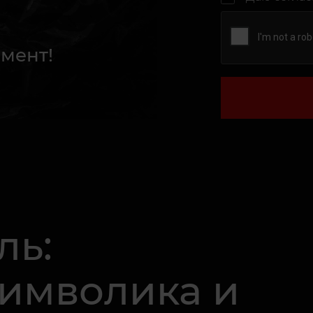
мент!
ль:
Символика и